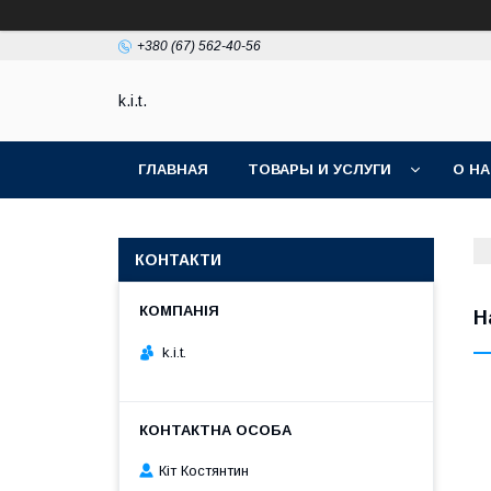
+380 (67) 562-40-56
k.i.t.
ГЛАВНАЯ
ТОВАРЫ И УСЛУГИ
О Н
КОНТАКТИ
Н
k.i.t.
Кіт Костянтин