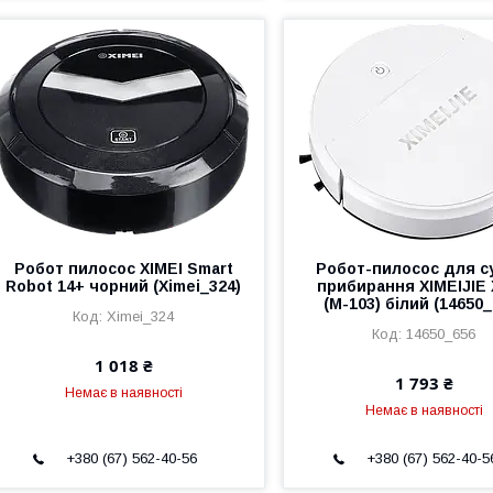
Робот пилосос XIMEI Smart
Робот-пилосос для с
Robot 14+ чорний (Ximei_324)
прибирання XIMEIJIE
(M-103) білий (14650_
Ximei_324
14650_656
1 018 ₴
1 793 ₴
Немає в наявності
Немає в наявності
+380 (67) 562-40-56
+380 (67) 562-40-5