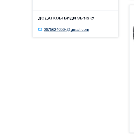
0675624056k@gmail.com