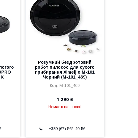
Розумний бездротовий
логого
робот пилосос для сухого
 XPRO
прибирання Ximeijie M-101
CK
Чорний (M-101_469)
M-101_469
1 290 ₴
Немає в наявності
6
+380 (67) 562-40-56