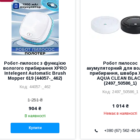
Робот-пилосос з функцією
Робот пилосос
вологого прибирання XPRO
акумуляторний для во
Intelegent Automatic Brush
прибирання, швабра
Mopper 619 (44057-_462)
AQUA CLEAN BLA
(2497_50586_1)
44057-_462
2497_50586_1
1 251 ₴
1 014 ₴
904 ₴
Немає в наявності
В наявності
Купити
+380 (67) 562-40-5