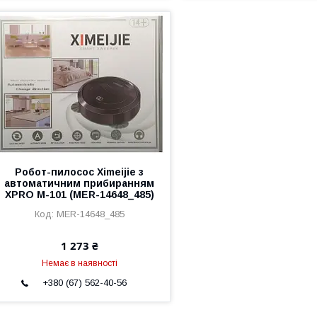
Робот-пилосос Ximeijie з
автоматичним прибиранням
XPRO M-101 (MER-14648_485)
MER-14648_485
1 273 ₴
Немає в наявності
+380 (67) 562-40-56