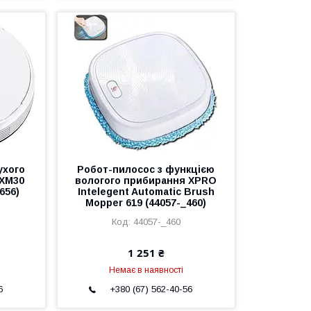
ухого
Робот-пилосос з функцією
 XM30
вологого прибирання XPRO
656)
Intelegent Automatic Brush
Mopper 619 (44057-_460)
44057-_460
1 251 ₴
Немає в наявності
6
+380 (67) 562-40-56