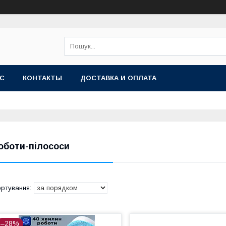
АС
КОНТАКТЫ
ДОСТАВКА И ОПЛАТА
оботи-пілососи
–28%