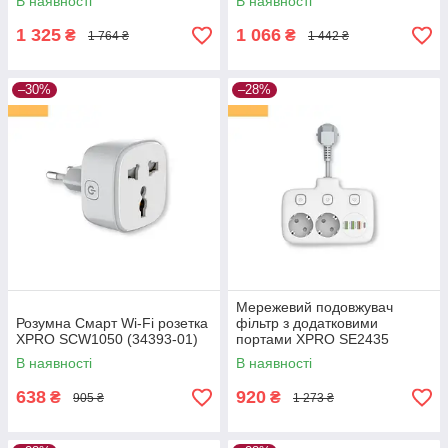
В наявності
В наявності
1 325
1 066
₴
₴
1 764 ₴
1 442 ₴
–30%
–28%
Мережевий подовжувач
Розумна Смарт Wi-Fi розетка
фільтр з додатковими
XPRO SCW1050 (34393-01)
портами XPRO SE2435
(34397-01)
В наявності
В наявності
638
920
₴
₴
905 ₴
1 273 ₴