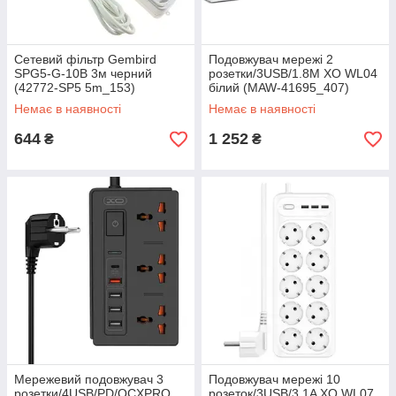
Сетевий фільтр Gembird
Подовжувач мережі 2
SPG5-G-10B 3м черний
розетки/3USB/1.8М XO WL04
(42772-SP5 5m_153)
білий (MAW-41695_407)
Немає в наявності
Немає в наявності
644
1 252
₴
₴
Мережевий подовжувач 3
Подовжувач мережі 10
розетки/4USB/PD/QCXPRO
розеток/3USB/3,1A XO WL07