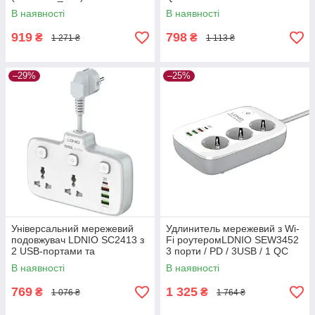
lamp (34394-01_336)
В наявності
В наявності
919
798
₴
₴
1 271 ₴
1 113 ₴
–29%
–25%
Універсальний мережевий
Удлинитель мережевий з Wi-
подовжувач LDNIO SC2413 з
Fi роутеромLDNIO SEW3452
2 USB-портами та
3 порти / PD / 3USB / 1 QC
підтримкою PD і QC 3.0
3.0 / 1 Type-C (34390-
В наявності
В наявності
(34396-01_316)
01_730)
769
1 325
₴
₴
1 076 ₴
1 764 ₴