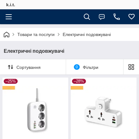
k.i.t.
Товари та послуги
Електричні подовжувачі
Електричні подовжувачі
Сортування
0
Фільтри
–25%
–28%