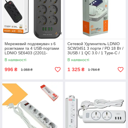
Мережевий подовжувач з 6
Сетевой Удлинитель LDNIO
розетками та 4 USB-портами
SCW3451 3 порти / PD 18 Вт /
LDNIO SE6403 (22011-
3USB / 1 QC 3.0 / 1 Type-C /
01_407)
WiFi (34391-01_730)
В наявності
В наявності
996
1 325
₴
₴
1 368 ₴
1 764 ₴