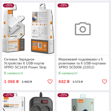
–26%
–28%
Сетевое Зарядное
Мережевий подовжувач з 5
Устройство 6 USB-портів
розетками та 6 USB-портами
XPRO SC1418 Power Strip
XPRO SC5006 (22012-
PD/QC 65W (34399-01_630)
01_412)
В наявності
В наявності
1 066
842
₴
₴
1 442 ₴
1 171 ₴
–27%
–25%