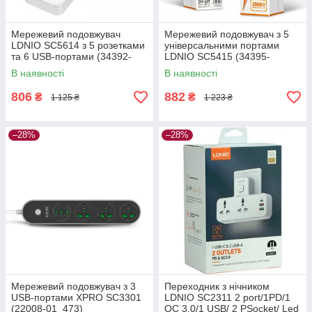
Мережевий подовжувач
Мережевий подовжувач з 5
LDNIO SC5614 з 5 розетками
універсальними портами
та 6 USB-портами (34392-
LDNIO SC5415 (34395-
01_342)
01_394)
В наявності
В наявності
806
882
₴
₴
1 125 ₴
1 223 ₴
–28%
–28%
Мережевий подовжувач з 3
Переходник з нічником
USB-портами XPRO SC3301
LDNIO SC2311 2 port/1PD/1
(22008-01_473)
QC 3.0/1 USB/ 2 PSocket/ Led