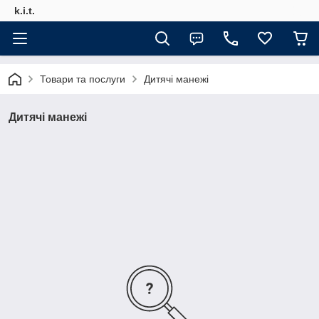
k.i.t.
Товари та послуги
Дитячі манежі
Дитячі манежі