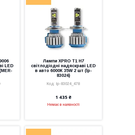
9006
Лампи XPRO T1 H7
ві LED
світлодіодні надяскраві LED
 (MER-
в авто 6000К 35W 2 шт (lp-
83024)
0
lp-83024_478
1 435 ₴
Немає в наявності