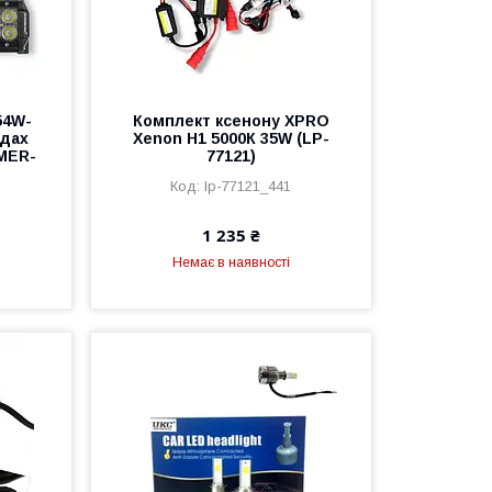
54W-
Комплект ксенону XPRO
 дах
Xenon H1 5000К 35W (LP-
MER-
77121)
lp-77121_441
3
1 235 ₴
Немає в наявності