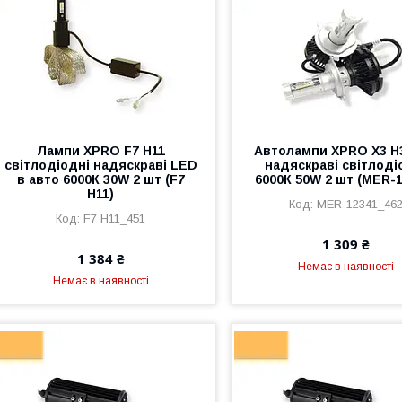
Лампи XPRO F7 H11
Автолампи XPRO X3 H
світлодіодні надяскраві LED
надяскраві світлоді
в авто 6000К 30W 2 шт (F7
6000К 50W 2 шт (MER-1
H11)
MER-12341_46
F7 H11_451
1 309 ₴
1 384 ₴
Немає в наявності
Немає в наявності