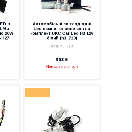
LED в
Автомобільні світлодіодні
0LM з
Led лампи головне світло
тю 20W
комплект UKC Car Led H3 12v
-H27
білий (h3_710)
h3_710
953 ₴
Немає в наявності