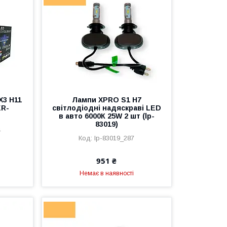
X3 H11
Лампи XPRO S1 H7
ER-
світлодіодні надяскраві LED
в авто 6000К 25W 2 шт (lp-
83019)
4
lp-83019_287
951 ₴
Немає в наявності