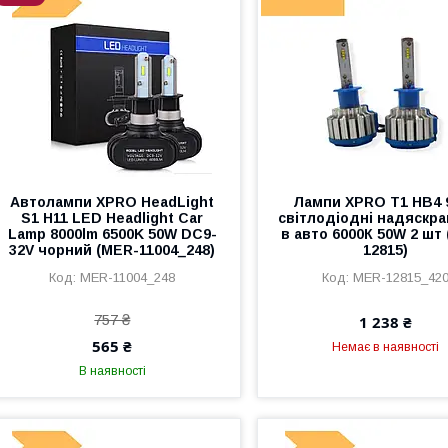
Автолампи XPRO HeadLight
Лампи XPRO T1 HB4 
S1 H11 LED Headlight Car
світлодіодні надяскра
Lamp 8000lm 6500K 50W DC9-
в авто 6000К 50W 2 шт
32V чорний (MER-11004_248)
12815)
MER-11004_248
MER-12815_42
757 ₴
1 238 ₴
565 ₴
Немає в наявності
В наявності