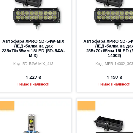
Автофара XPRO 5D-54W-MIX
Автофара XPRO 5D-54
ЛЕД-балка на дах
ЛЕД-балка на да
235х70х85мм 18LED (5D-54W-
235х70х85мм 18LED (
MIX)
14002)
5D-54W-MIX_413
MER-14002_39
1 227 ₴
1 197 ₴
Немає в наявності
Немає в наявності