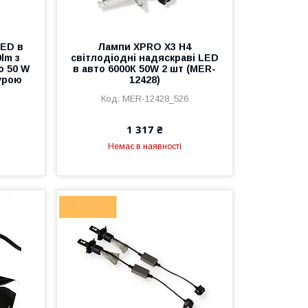
LED в
Лампи XPRO X3 H4
lm з
світлодіодні надяскраві LED
ю 50 W
в авто 6000К 50W 2 шт (MER-
урою
12428)
MER-12428_526
1 317 ₴
Немає в наявності