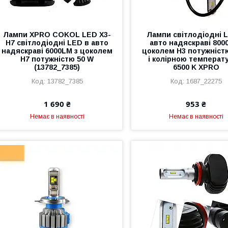
Лампи XPRO COKOL LED X3-
Лампи світлодіодні 
H7 світлодіодні LED в авто
авто надяскраві 8000
надяскраві 6000LM з цоколем
цоколем H3 потужніст
H7 потужністю 50 W
і колірною температ
(13782_7385)
6500 K XPRO
13782_7385
1687_22275
1 690 ₴
953 ₴
Немає в наявності
Немає в наявності