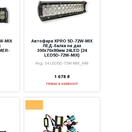
W-MIX
Автофара XPRO 5D-72W-MIX
х
ЛЕД-балка на дах
MER-
300х70х80мм 24LED (24
LED5D-72W-MIX)
3
24 LED5D-72W-MIX_649
1 678 ₴
Немає в наявності