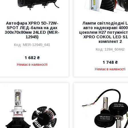
Автофара XPRO 5D-72W-
Лампи світлодіодні 
SPOT ЛЕД-балка на дах
авто надяскраві 400
300х70х80мм 24LED (MER-
цоколем H27 потужніс
12945)
XPRO COKOL LED S1
комплект 2
MER-12945_641
1284_60442
1 682 ₴
1 748 ₴
Немає в наявності
Немає в наявності