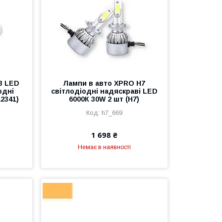
3 LED
Лампи в авто XPRO H7
одні
світлодіодні надяскраві LED
2341)
6000К 30W 2 шт (H7)
2
h7_669
1 698 ₴
Немає в наявності