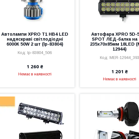
Автолампи XPRO T1 HB4 LED
Автофара XPRO 5D-
надяскраві світлодіодні
SPOT ЛЕД-балка на
6000К 50W 2 шт (lp-83804)
235х70х85мм 18LED (
12944)
lp-83804_506
MER-12944_39
1 260 ₴
1 201 ₴
Немає в наявності
Немає в наявності