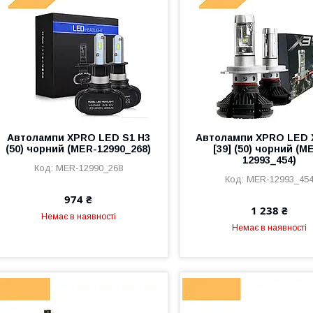
Автолампи XPRO LED S1 H3
Автолампи XPRO LED 
(50) чорний (MER-12990_268)
[39] (50) чорний (M
12993_454)
MER-12990_268
MER-12993_45
974 ₴
1 238 ₴
Немає в наявності
Немає в наявності