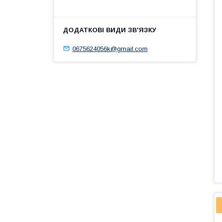
0675624056k@gmail.com