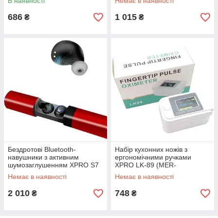
В наявності
Немає в наявності
686
1 015
₴
₴
Бездротові Bluetooth-
Набір кухонних ножів з
навушники з активним
ергономічними ручками
шумозаглушенням XPRO S7
XPRO LK-89 (MER-
TWS (S7_922)
14629_165)
Немає в наявності
Немає в наявності
2 010
748
₴
₴