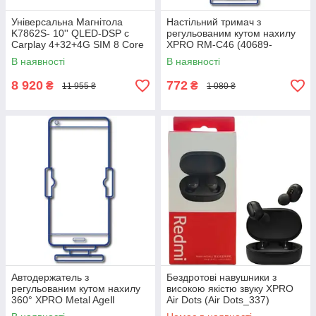
Універсальна Магнітола
Настільний тримач з
K7862S- 10'' QLED-DSP с
регульованим кутом нахилу
Carplay 4+32+4G SIM 8 Core
XPRO RM-C46 (40689-
Android 12 RGB (43334-
01_357)
В наявності
В наявності
K7862S- 10''_6402)
8 920
772
₴
₴
11 955 ₴
1 080 ₴
Автодержатель з
Бездротові навушники з
регульованим кутом нахилу
високою якістю звуку XPRO
360° XPRO Metal AgeⅡ
Air Dots (Air Dots_337)
SUJS0300 (37051-01_417)