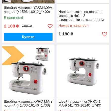
Швейна машинка YASM 609А
чорний (41593-16012_1400)
Напівавтоматична швейна
машинка 4в1 з 2
В наявності
швидкостями та живленням
від батарейок або 220 В
2 108
Немає в наявності
₴
2 808 ₴
XPRO ZINGER
1 180
₴
Купити
Швейна машинка XPRO MA-9
Швейна машинка XPRO 1
чорний (41733-16140_1738)
MA-9 (41733-16140_1749)