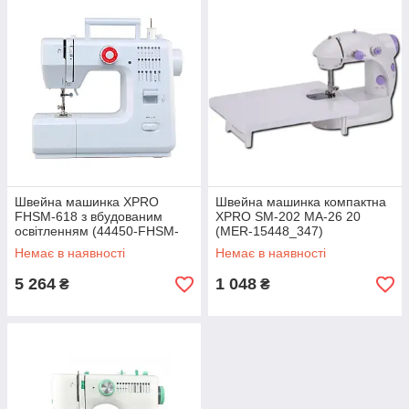
Швейна машинка XPRO
Швейна машинка компактна
FHSM-618 з вбудованим
XPRO SM-202 MA-26 20
освітленням (44450-FHSM-
(MER-15448_347)
618_2541)
Немає в наявності
Немає в наявності
5 264
1 048
₴
₴