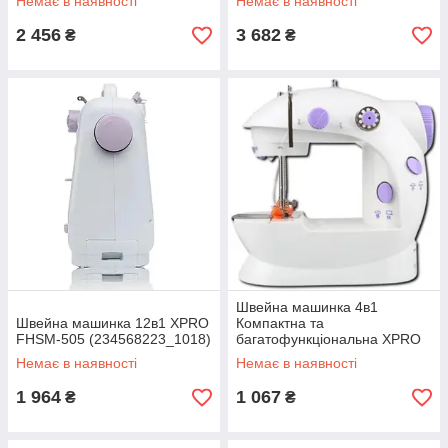
Немає в наявності
Немає в наявності
2 456
3 682
₴
₴
Швейна машинка 4в1
Швейна машинка 12в1 XPRO
Компактна та
FHSM-505 (234568223_1018)
багатофункціональна XPRO
MA-25 20 (MER-15447_356)
Немає в наявності
Немає в наявності
1 964
1 067
₴
₴