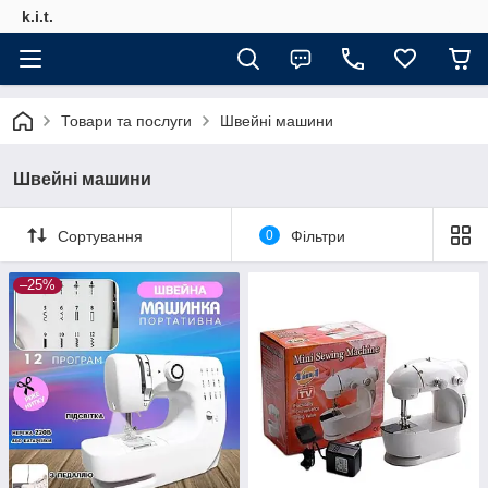
k.i.t.
Товари та послуги
Швейні машини
Швейні машини
Сортування
0
Фільтри
–25%