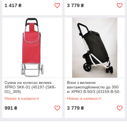
1 417
3 779
₴
₴
Сумка на колесах велика
Візок з великою
XPRO SKK-01 (45197-(SKK-
вантажопідйомністю до 300
01)_309)
кг XPRO B-50/3 (43159-B-50-
3_1802)
Немає в наявності
Немає в наявності
991
3 779
₴
₴