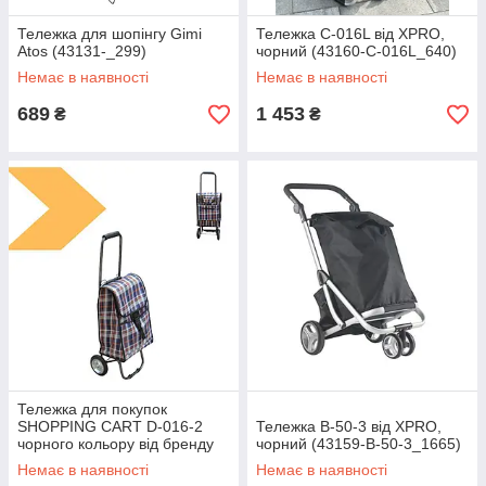
Тележка для шопінгу Gimi
Тележка C-016L від XPRO,
Atos (43131-_299)
чорний (43160-C-016L_640)
Немає в наявності
Немає в наявності
689
1 453
₴
₴
Тележка для покупок
SHOPPING CART D-016-2
Тележка B-50-3 від XPRO,
чорного кольору від бренду
чорний (43159-B-50-3_1665)
XPRO. (43151-D-016-2_875)
Немає в наявності
Немає в наявності