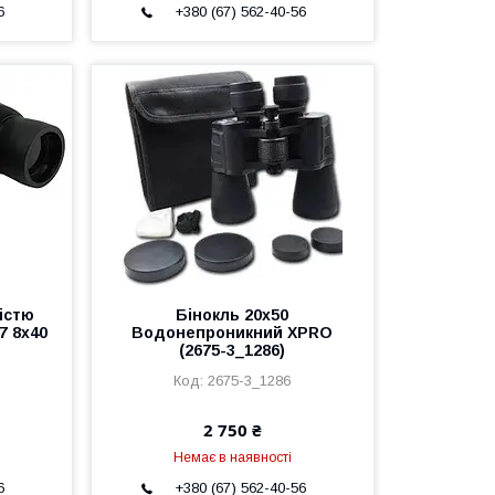
6
+380 (67) 562-40-56
кістю
Бінокль 20x50
7 8x40
Водонепроникний XPRO
(2675-3_1286)
2675-3_1286
2 750 ₴
Немає в наявності
6
+380 (67) 562-40-56