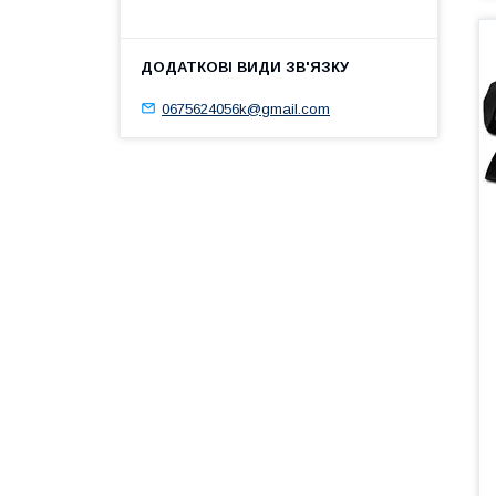
0675624056k@gmail.com