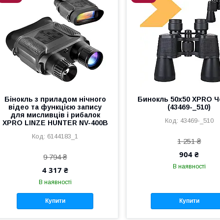
Бінокль з приладом нічного
Бинокль 50х50 XPRO 
відео та функцією запису
(43469-_510)
для мисливців і рибалок
43469-_510
XPRO LINZE HUNTER NV-400B
6144183_1
1 251 ₴
904 ₴
9 794 ₴
В наявності
4 317 ₴
В наявності
Купити
Купити