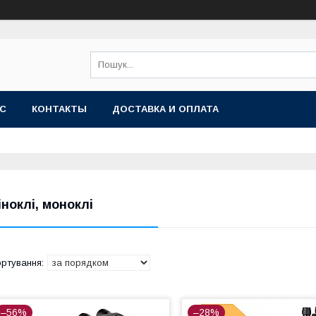
АС
КОНТАКТЫ
ДОСТАВКА И ОПЛАТА
іноклі, моноклі
–56%
–28%