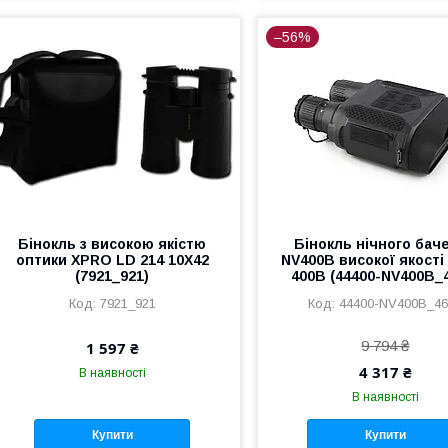
–56%
Бінокль з високою якістю
Бінокль нічного бач
оптики XPRO LD 214 10X42
NV400B високої якост
(7921_921)
400B (44400-NV400B_
7921_921
44400-NV400B_46
9 794 ₴
1 597 ₴
4 317 ₴
В наявності
В наявності
Купити
Купити