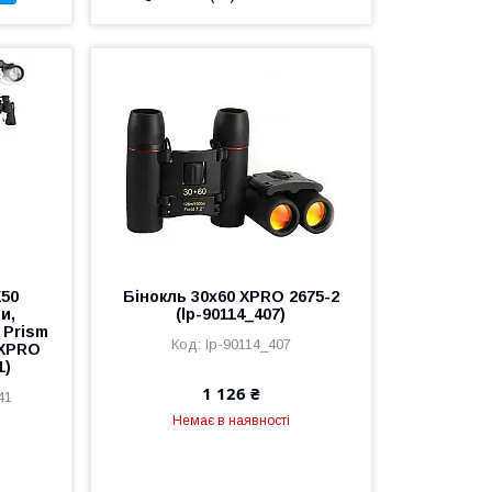
X50
Бінокль 30x60 XPRO 2675-2
и,
(lp-90114_407)
 Prism
lp-90114_407
 XPRO
1)
1 126 ₴
41
Немає в наявності