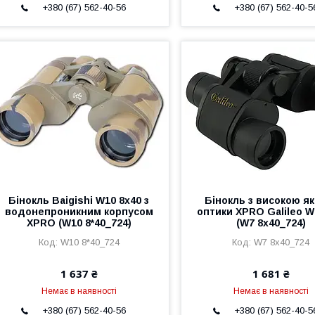
+380 (67) 562-40-56
+380 (67) 562-40-5
Бінокль Baigishi W10 8x40 з
Бінокль з високою я
водонепроникним корпусом
оптики XPRO Galileo W
XPRO (W10 8*40_724)
(W7 8x40_724)
W10 8*40_724
W7 8x40_724
1 637 ₴
1 681 ₴
Немає в наявності
Немає в наявності
+380 (67) 562-40-56
+380 (67) 562-40-5