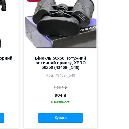
Чорний
Бінокль 50x50 Потужний
оптичний прилад XPRO
50x50 (43469-_540)
43469-_540
1 251 ₴
904 ₴
В наявності
Купити