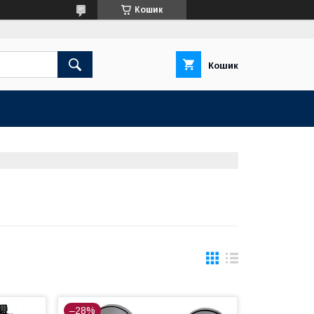
Кошик
Кошик
–28%