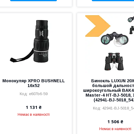
Монокуляр XPRO BUSHNELL
Бинокль LUXUN 20
16x52
большой дальност
широкоугольный BAK4
e607b6-59
Master-4 HT-BJ-5018,
(42941-BJ-5018_54
1 131 ₴
42941-BJ-5018_5
Немає в наявності
1 506 ₴
Немає в наявності