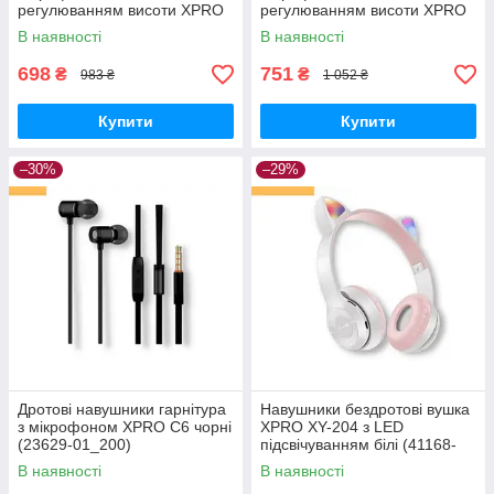
регулюванням висоти XPRO
регулюванням висоти XPRO
W103 Magic чорні (23714-
BO102 Amusement чорні
В наявності
В наявності
01_320)
(23709-01_299)
698
751
₴
₴
983 ₴
1 052 ₴
Купити
Купити
–30%
–29%
Дротові навушники гарнітура
Навушники бездротові вушка
з мікрофоном XPRO C6 чорні
XPRO XY-204 з LED
(23629-01_200)
підсвічуванням білі (41168-
XY-204_277)
В наявності
В наявності