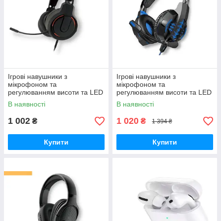
Ігрові навушники з
Ігрові навушники з
мікрофоном та
мікрофоном та
регулюванням висоти та LED
регулюванням висоти та LED
підсвічуванням XPRO HQ53
RGB підсвічуванням XPRO
В наявності
В наявності
Flash чорні (38734-01_584)
W102 Cool чорні (23715-
01_506)
1 002
1 020
₴
₴
1 394 ₴
Купити
Купити