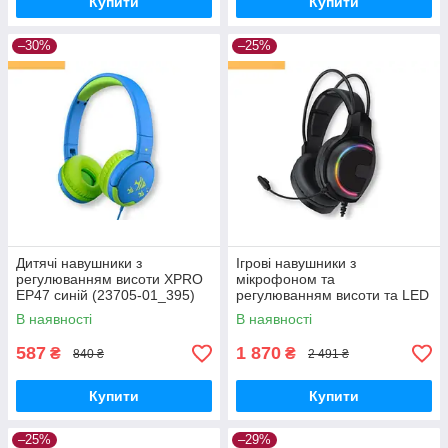
Купити
Купити
–30%
–25%
Дитячі навушники з
Ігрові навушники з
регулюванням висоти XPRO
мікрофоном та
EP47 синій (23705-01_395)
регулюванням висоти та LED
RGB підсвічуванням XPRO
В наявності
В наявності
HG16s Sniper чорні (23713-
01_1011)
587
1 870
₴
₴
840 ₴
2 491 ₴
Купити
Купити
–25%
–29%