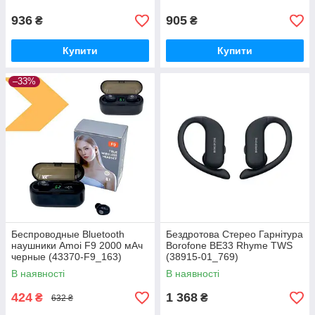
01_481)
936
905
₴
₴
Купити
Купити
–33%
Беспроводные Bluetooth
Бездротова Стерео Гарнітура
наушники Amoi F9 2000 мАч
Borofone BE33 Rhyme TWS
черные (43370-F9_163)
(38915-01_769)
В наявності
В наявності
424
1 368
₴
₴
632 ₴