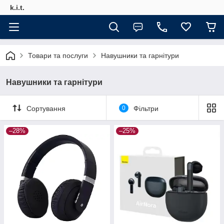
k.i.t.
Товари та послуги
Навушники та гарнітури
Навушники та гарнітури
Сортування
0
Фільтри
–28%
–25%