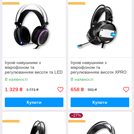
Ігрові навушники з
Ігрові навушники з
мікрофоном та
мікрофоном та
регулюванням висоти та LED
регулюванням висоти XPRO
RGB підсвічуванням XPRO
GE-02 чорні (23721-01_405)
В наявності
В наявності
K5 чорні (23719-01_689)
1 329
658
₴
₴
1 771 ₴
931 ₴
Купити
Купити
–27%