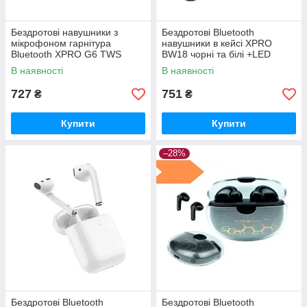
Бездротові навушники з
Бездротові Bluetooth
мікрофоном гарнітура
навушники в кейсі XPRO
Bluetooth XPRO G6 TWS
BW18 чорні та білі +LED
біло-рожеві жовті батареї
індикатор (38932-01_462)
В наявності
В наявності
400mAh ( 39056-01_771)
727
751
₴
₴
Купити
Купити
–28%
Бездротові Bluetooth
Бездротові Bluetooth