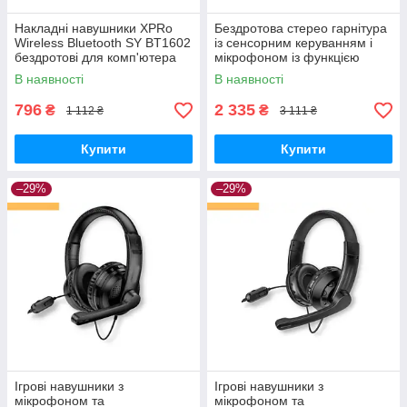
Накладні навушники XPRo
Бездротова стерео гарнітура
Wireless Bluetooth SY BT1602
із сенсорним керуванням і
бездротові для комп'ютера
мікрофоном із функцією
чорні (24387-BT1602_367)
шумозаглушення Baseus
В наявності
В наявності
NGW2 Type C Bluetooth V5.0
796
2 335
₴
₴
1 112 ₴
3 111 ₴
Купити
Купити
–29%
–29%
Ігрові навушники з
Ігрові навушники з
мікрофоном та
мікрофоном та