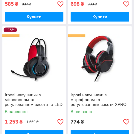
585
698
₴
₴
837 ₴
983 ₴
Купити
Купити
–25%
Ігрові навушники з
Ігрові навушники з
мікрофоном та
мікрофоном та
регулюванням висоти та LED
регулюванням висоти XPRO
RGB підсвічуванням XPRO
HQ54 Mars II чорні (38735-
В наявності
В наявності
HG20 Chief II чорні (23712-
01_397)
01_735)
1 253
774
₴
₴
1 669 ₴