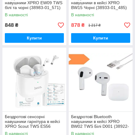
навушники XPRO EW09 TWS
навушники в кейсі XPRO
білі та чорні (38983-01_571)
BW15 Чорні (38933-01_485)
В наявності
В наявності
848
878
₴
₴
1 217 ₴
Купити
Купити
Бездротові сенсорні
Бездротові Bluetooth
навушники гарнітура в кейсі
навушники в кейсі XPRO
XPRO Scout TWS ES56
BW02 TWS Білі D001 (38922-
Bluetooth білі та чорні(38979-
01_494)
В наявності
В наявності