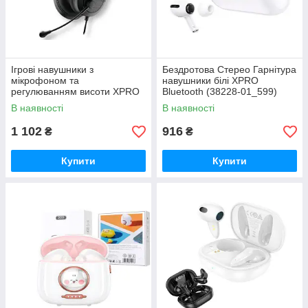
Ігрові навушники з
Бездротова Стерео Гарнітура
мікрофоном та
навушники білі XPRO
регулюванням висоти XPRO
Bluetooth (38228-01_599)
MH88 Trinity чорні (38739-
В наявності
В наявності
01_631)
1 102
916
₴
₴
Купити
Купити