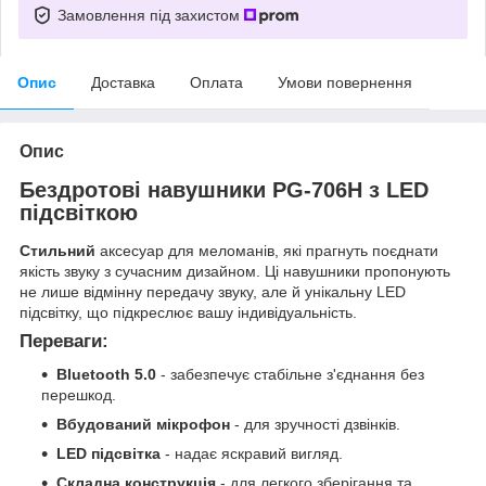
Замовлення під захистом
Опис
Доставка
Оплата
Умови повернення
Опис
Бездротові навушники PG-706H з LED
підсвіткою
Стильний
аксесуар для меломанів, які прагнуть поєднати
якість звуку з сучасним дизайном. Ці навушники пропонують
не лише відмінну передачу звуку, але й унікальну LED
підсвітку, що підкреслює вашу індивідуальність.
Переваги:
Bluetooth 5.0
- забезпечує стабільне з'єднання без
перешкод.
Вбудований мікрофон
- для зручності дзвінків.
LED підсвітка
- надає яскравий вигляд.
Складна конструкція
- для легкого зберігання та