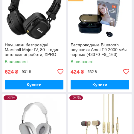
Наушники безпровідні
Беспроводные Bluetooth
Marshall Major IV, 80+ годин
наушники Amoi F9 2000 мАч
автономної роботи, XPRO
черные (43370-F9_163)
(44691-_291)
В наявності
В наявності
624
424
₴
₴
931 ₴
632 ₴
Купити
Купити
–32%
–30%