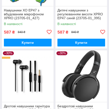
Навушники XO EP47 з
Дитячі навушники з
вбудованим мікрофоном
регулюванням висоти XPRO
XPRO (23705-01_427)
EP47 синій (23705-01_395)
В наявності
В наявності
587
587
₴
₴
840 ₴
840 ₴
Купити
Купити
–30%
–30%
Дротові навушники гарнітура
Бездротові навушники