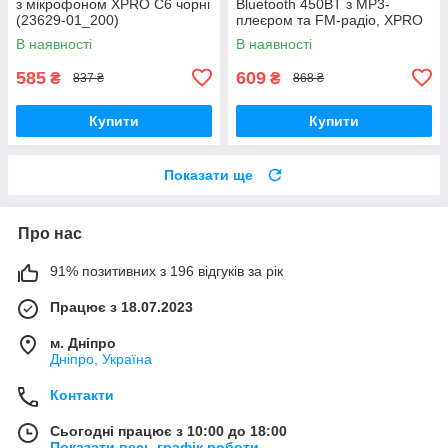
з мікрофоном XPRO C6 чорні
Bluetooth 450BT з MP3-
(23629-01_200)
плеєром та FM-радіо, XPRO
(41166-450BT_231)
В наявності
В наявності
585
609
₴
₴
837 ₴
868 ₴
Купити
Купити
Показати ще
Про нас
91% позитивних з 196 відгуків за рік
Працює з 18.07.2023
м. Дніпро
Дніпро, Україна
Контакти
Сьогодні працює з 10:00 до 18:00
Показати весь графік роботи