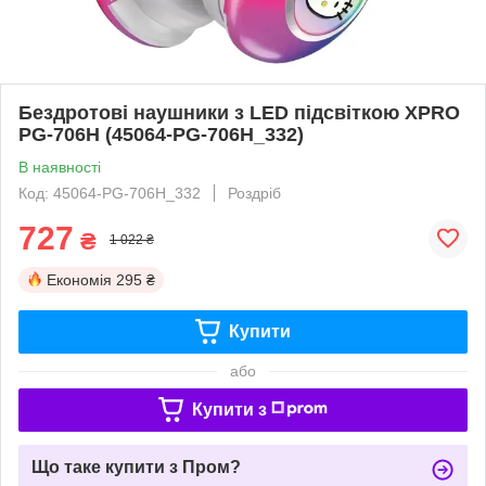
Бездротові наушники з LED підсвіткою XPRO
PG-706H (45064-PG-706H_332)
В наявності
Код: 45064-PG-706H_332
Роздріб
727
₴
1 022 ₴
Економія
295 ₴
Купити
або
Купити з
Що таке купити з Пром?