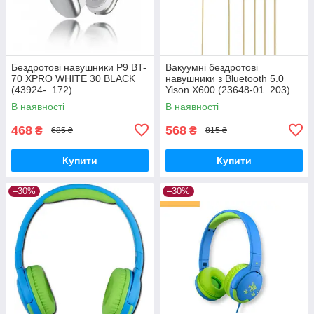
Бездротові навушники P9 BT-
Вакуумні бездротові
70 XPRO WHITE 30 BLACK
навушники з Bluetooth 5.0
(43924-_172)
Yison X600 (23648-01_203)
В наявності
В наявності
468
568
₴
₴
685 ₴
815 ₴
Купити
Купити
–30%
–30%