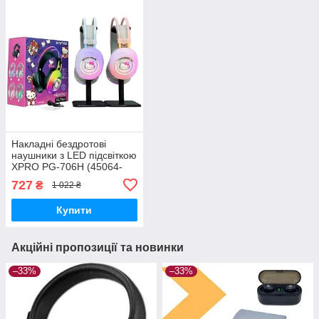
Накладні бездротові
наушники з LED підсвіткою
XPRO PG-706H (45064-
PG-706H_330)
727
₴
1 022 ₴
Купити
Акційні пропозиції та новинки
–33%
–33%