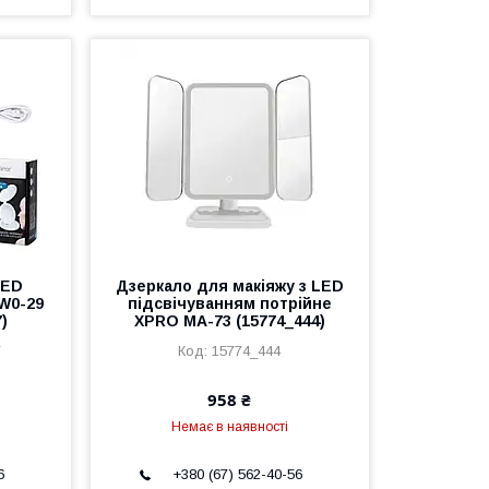
LED
Дзеркало для макіяжу з LED
 W0-29
підсвічуванням потрійне
)
XPRO MA-73 (15774_444)
7
15774_444
958 ₴
Немає в наявності
6
+380 (67) 562-40-56