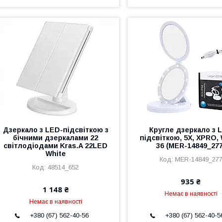
Дзеркало з LED-підсвіткою з
Кругле дзеркало з 
бічними дзеркалами 22
підсвіткою, 5X, XPRO,
світлодіодами Kras.A 22LED
36 (MER-14849_277
White
MER-14849_27
48514_652
935 ₴
1 148 ₴
Немає в наявності
Немає в наявності
+380 (67) 562-40-56
+380 (67) 562-40-5