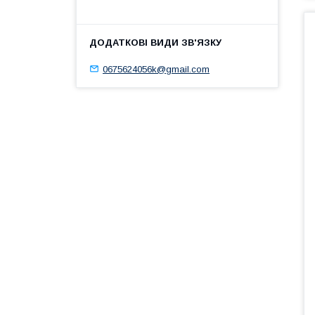
0675624056k@gmail.com