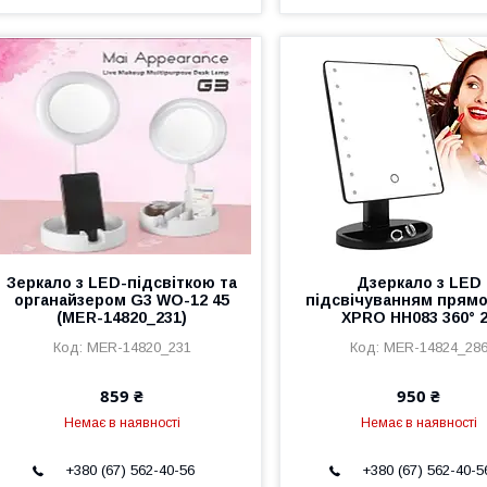
Зеркало з LED-підсвіткою та
Дзеркало з LED
органайзером G3 WO-12 45
підсвічуванням прям
(MER-14820_231)
XPRO HH083 360° 
MER-14820_231
MER-14824_28
859 ₴
950 ₴
Немає в наявності
Немає в наявності
+380 (67) 562-40-56
+380 (67) 562-40-5