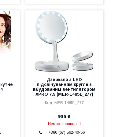
Дзеркало з LED
окутне
підсвічуванням кругле з
24
вбудованим вентилятором
XPRO 7.9 (MER-14851_277)
6
MER-14851_277
935 ₴
Немає в наявності
6
+380 (67) 562-40-56