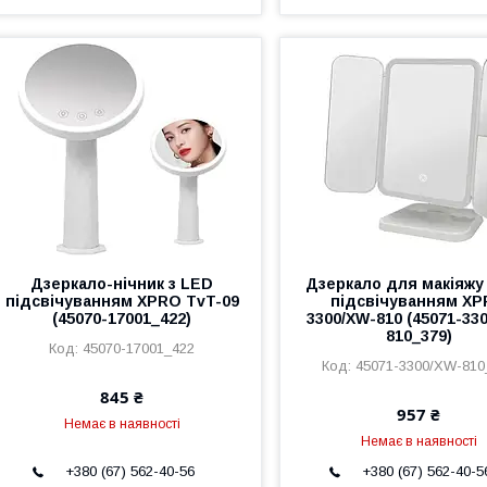
Дзеркало-нічник з LED
Дзеркало для макіяжу
підсвічуванням XPRO TvT-09
підсвічуванням X
(45070-17001_422)
3300/XW-810 (45071-33
810_379)
45070-17001_422
45071-3300/XW-810
845 ₴
957 ₴
Немає в наявності
Немає в наявності
+380 (67) 562-40-56
+380 (67) 562-40-5