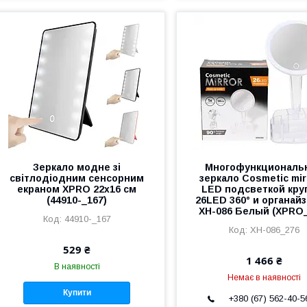
Зеркало модне зі
Многофункциональ
світлодіодним сенсорним
зеркало Cosmetic mir
екраном XPRO 22x16 см
LED подсветкой кру
(44910-_167)
26LED 360° и органай
XH-086 Белый (XPRO_
44910-_167
XH-086_276
529 ₴
1 466 ₴
В наявності
Немає в наявності
Купити
+380 (67) 562-40-5