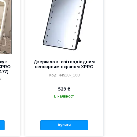
жу з
Дзеркало зі світлодіодним
 XPRO
сенсорним екраном XPRO
177)
44910-_168
7
529 ₴
В наявності
Купити