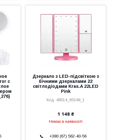
ное
Дзеркало з LED-підсвіткою з
ror с
бічними дзеркалами 22
глое
світлодіодами Kras.A 22LED
зером
Pink
276)
48514_65248_1
1 148 ₴
Немає в наявності
6
+380 (67) 562-40-56