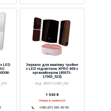
 з LED
Зеркало для макіяжу тройне
PRO
з LED підсвіткою XPRO 609 з
00/XW-
органайзером (45073-
17003_532)
_379
45073-17003_532
1 530 ₴
Немає в наявності
6
+380 (67) 562-40-56