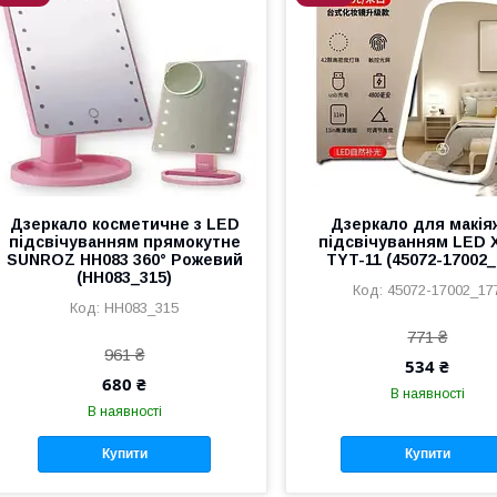
Дзеркало косметичне з LED
Дзеркало для макія
підсвічуванням прямокутне
підсвічуванням LED
SUNROZ HH083 360° Рожевий
TYT-11 (45072-17002_
(HH083_315)
45072-17002_17
HH083_315
771 ₴
961 ₴
534 ₴
680 ₴
В наявності
В наявності
Купити
Купити