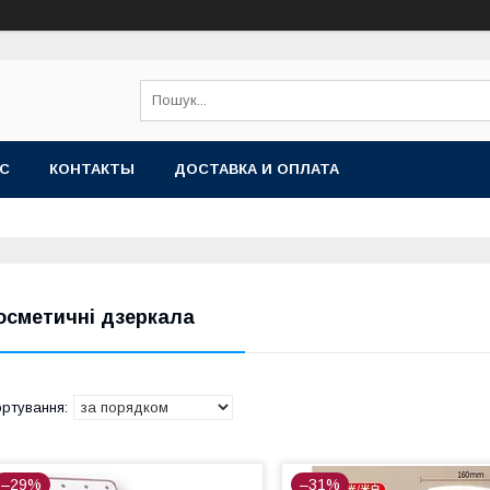
АС
КОНТАКТЫ
ДОСТАВКА И ОПЛАТА
осметичні дзеркала
–29%
–31%