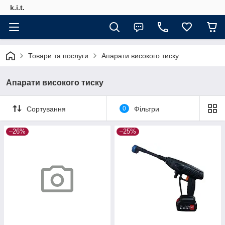
k.i.t.
Товари та послуги
Апарати високого тиску
Апарати високого тиску
Сортування
0
Фільтри
–26%
–25%