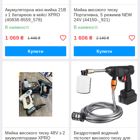
Акумуляторна міні-мийка 21В
Мийка високого тиску
з 1 батареєю в кейсі XPRO
Портативна, 5 режимів NEW
(40838-8559_578)
24V (44150-_921)
В наявності
В наявності
1 069
1 606
₴
₴
1 446 ₴
2 140 ₴
Купити
Купити
Мийка високого тиску 48V з 2
Бездротовий водяний
акумуляторами XPRO
пістолет високого тиску для