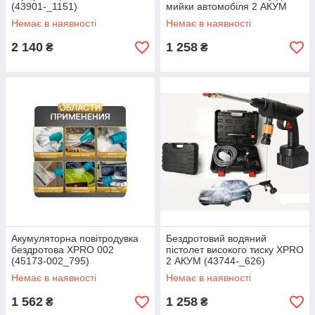
(43901-_1151)
мийки автомобіля 2 АКУМ
XPRO (43744-_624)
Немає в наявності
Немає в наявності
2 140
1 258
₴
₴
Акумуляторна повітродувка
Бездротовий водяний
бездротова XPRO 002
пістолет високого тиску XPRO
(45173-002_795)
2 АКУМ (43744-_626)
Немає в наявності
Немає в наявності
1 562
1 258
₴
₴