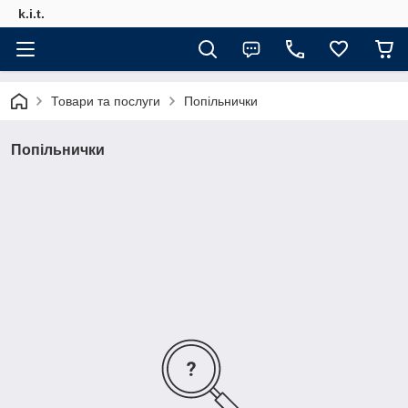
k.i.t.
Товари та послуги
Попільнички
Попільнички