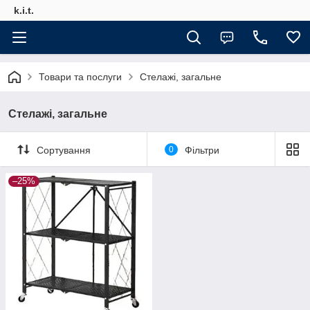
k.i.t.
Товари та послуги
Стелажі, загальне
Стелажі, загальне
Сортування
0
Фільтри
–25%