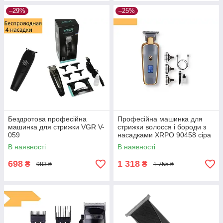
–29%
–25%
Бездротова професійна
Професійна машинка для
машинка для стрижки VGR V-
стрижки волосся і бороди з
059
насадками XRPO 90458 сіра
(40992-DSP-90458)
В наявності
В наявності
698
1 318
₴
₴
983 ₴
1 755 ₴