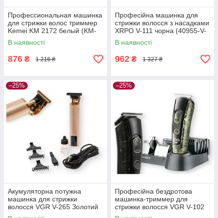
Профессиональная машинка
Професійна машинка для
для стрижки волос триммер
стрижки волосся з насадками
Kemei KM 2172 белый (KM-
XRPO V-111 чорна (40955-V-
2172)
111)
В наявності
В наявності
876
962
₴
₴
1 216 ₴
1 327 ₴
–25%
–25%
Акумуляторна потужна
Професійна бездротова
машинка для стрижки
машинка-триммер для
волосся VGR V-265 Золотий
стрижки волосся VGR V-102
(V-265_714)
Чорний (V-102_759)