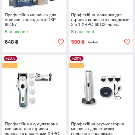
Професійна машинка для
Професійна машинка для
стрижки з насадками DSP
стрижки волосся з насадками
90157
3 в 1 XRPO 60100 чорна
(40995-DSP-60100)
В наявності
В наявності
648
580
₴
₴
831 ₴
–28%
–28%
Професійна акумуляторна
Професійна акумуляторна
машинка для стрижки
машинка для стрижки
волосся з насадками XRPO
волосся з насадками