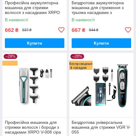
Професійна акумуляторна
Бездротова акумуляторна
машинка для стрижки
машинка для стриження з
волосся з насадками XRPO
трьома насадками з
VGR-030 чорна (41242-
неіржавкої сталі Gemei GM-
В наявності
В наявності
030_283)
6050
662
667
₴
₴
937 ₴
944 ₴
Купити
Купити
–29%
–28%
Професійна машинка для
Бездротова універсальна
стрижки волосся і бороди з
машинка для стрижки VGR V-
насадками XRPO V-008 сіра
055