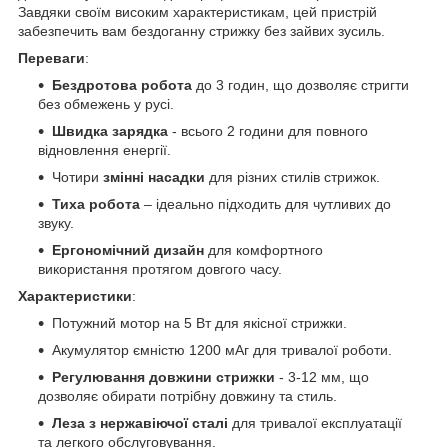
Завдяки своїм високим характеристикам, цей пристрій
забезпечить вам бездоганну стрижку без зайвих зусиль.
Переваги
:
Бездротова робота
до 3 годин, що дозволяє стригти
без обмежень у русі.
Швидка зарядка
- всього 2 години для повного
відновлення енергії.
Чотири
змінні насадки
для різних стилів стрижок.
Тиха робота
– ідеально підходить для чутливих до
звуку.
Ергономічний дизайн
для комфортного
використання протягом довгого часу.
Характеристики
:
Потужний мотор на 5 Вт для якісної стрижки.
Акумулятор ємністю 1200 мАг для тривалої роботи.
Регулювання довжини стрижки
- 3-12 мм, що
дозволяє обирати потрібну довжину та стиль.
Леза з нержавіючої сталі
для тривалої експлуатації
та легкого обслуговування.