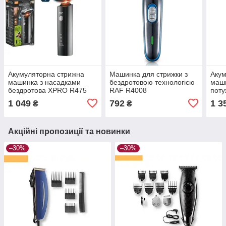
Акумуляторна стрижна
Машинка для стрижки з
Акум
машинка з насадками
бездротовою технологією
маши
бездротова XPRO R475
RAF R4008
поту
(45081-R475_344)
довг
1 049
792
1 3
₴
₴
аку
R402
Акційні пропозиції та новинки
–30%
–30%