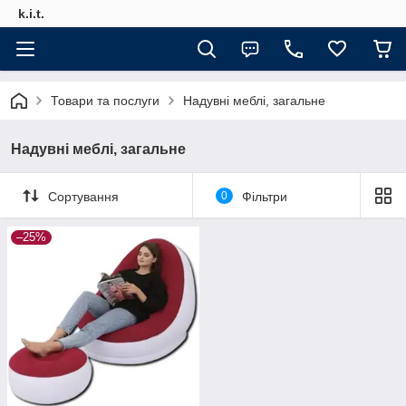
k.i.t.
Товари та послуги
Надувні меблі, загальне
Надувні меблі, загальне
Сортування
0
Фільтри
–25%