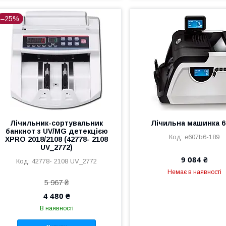
–25%
Лічильник-сортувальник
Лічильна машинка 6
банкнот з UV/MG детекцією
e607b6-189
XPRO 2018/2108 (42778- 2108
UV_2772)
9 084 ₴
42778- 2108 UV_2772
Немає в наявності
5 967 ₴
4 480 ₴
В наявності