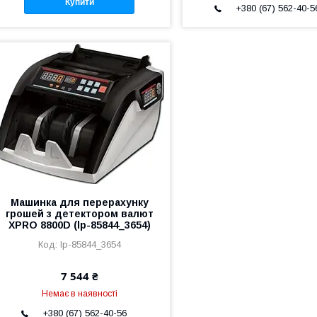
Купити
+380 (67) 562-40-5
Машинка для перерахунку
грошей з детектором валют
XPRO 8800D (lp-85844_3654)
lp-85844_3654
7 544 ₴
Немає в наявності
+380 (67) 562-40-56