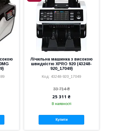
исокою
Лічильна машинка з високою
00MG
швидкістю XPRO 920 (43248-
9)
920_17049)
289
43248-920_17049
33 714 ₴
25 311 ₴
В наявності
Купити