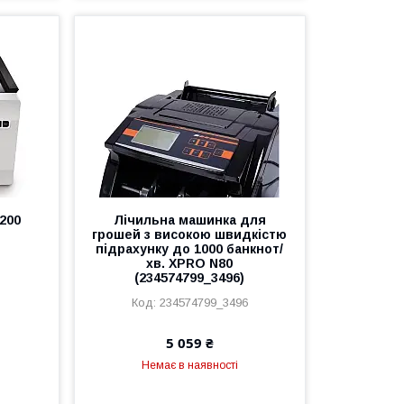
200
Лічильна машинка для
грошей з високою швидкістю
підрахунку до 1000 банкнот/
хв. XPRO N80
(234574799_3496)
234574799_3496
5 059 ₴
Немає в наявності