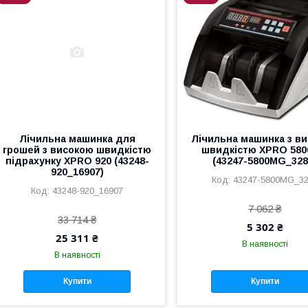
Лічильна машинка для
Лічильна машинка з в
грошей з високою швидкістю
швидкістю XPRO 58
підрахунку XPRO 920 (43248-
(43247-5800MG_328
920_16907)
43247-5800MG_3
43248-920_16907
7 062 ₴
33 714 ₴
5 302 ₴
25 311 ₴
В наявності
В наявності
Купити
Купити