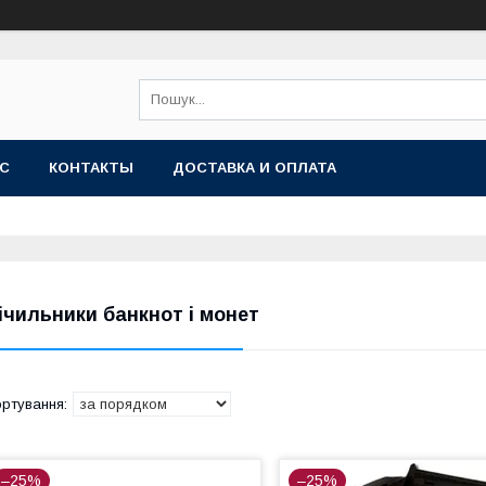
АС
КОНТАКТЫ
ДОСТАВКА И ОПЛАТА
ічильники банкнот і монет
–25%
–25%