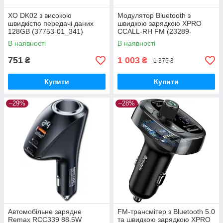
XO DK02 з високою
Модулятор Bluetooth з
швидкістю передачі даних
швидкою зарядкою XPRO
128GB (37753-01_341)
CCALL-RH FM (23289-
01_535)
В наявності
В наявності
751
1 003
₴
₴
1 375 ₴
Купити
Купити
–29%
–28%
Автомобільне зарядне
FM-трансмітер з Bluetooth 5.0
Remax RCC339 88.5W
та швидкою зарядкою XPRO