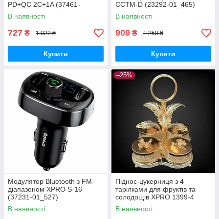
PD+QC 2C+1A (37461-
CCTM-D (23292-01_465)
01_299)
В наявності
В наявності
727
909
₴
₴
1 022 ₴
1 258 ₴
Купити
Купити
–25%
Модулятор Bluetooth з FM-
Піднос-цукерниця з 4
діапазоном XPRO S-16
тарілками для фруктів та
(37231-01_527)
солодощів XPRO 1399-4
(44679-1399-4_645)
В наявності
В наявності