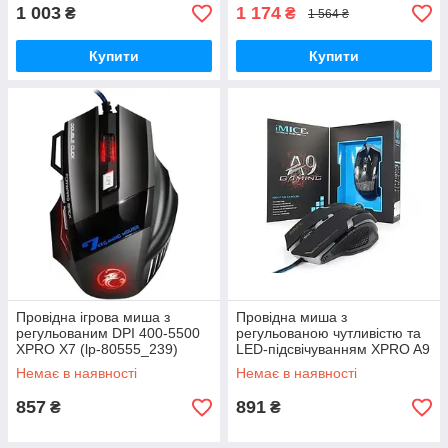
1 003
1 174
₴
₴
1 564 ₴
Купити
Купити
Провідна ігрова миша з
Провідна миша з
регульованим DPI 400-5500
регульованою чутливістю та
XPRO X7 (lp-80555_239)
LED-підсвічуванням XPRO A9
(lp-80558_261)
Немає в наявності
Немає в наявності
857
891
₴
₴