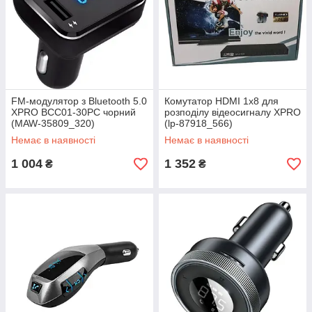
FM-модулятор з Bluetooth 5.0
Комутатор HDMI 1x8 для
XPRO BCC01-30PC чорний
розподілу відеосигналу XPRO
(MAW-35809_320)
(lp-87918_566)
Немає в наявності
Немає в наявності
1 004
1 352
₴
₴