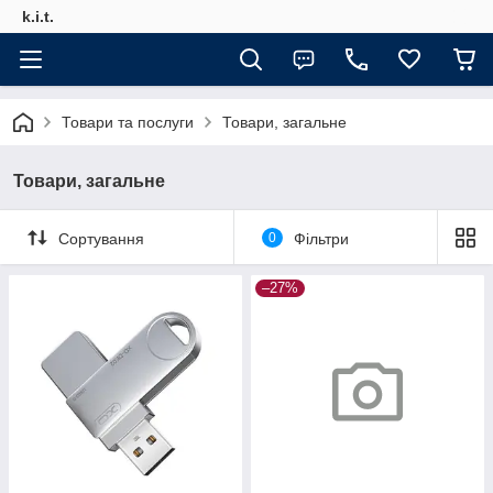
k.i.t.
Товари та послуги
Товари, загальне
Товари, загальне
Сортування
0
Фільтри
–27%