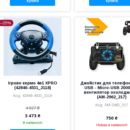
Купити
Купити
–25%
Ігрове кермо 4в1 XPRO
Джойстик для телефо
(42846-4531_2118)
USB - Micro-USB 200
вентилятор охолодж
42846-4531_2118
(AM-2962_217)
AM-2962_217
4 627 ₴
3 473 ₴
750 ₴
В наявності
Немає в наявності