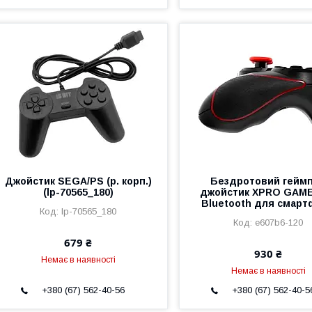
Джойстик SEGA/PS (р. корп.)
Бездротовий гейм
(lp-70565_180)
джойстик XPRO GAME
Bluetooth для смарт
lp-70565_180
e607b6-120
679 ₴
930 ₴
Немає в наявності
Немає в наявності
+380 (67) 562-40-56
+380 (67) 562-40-5