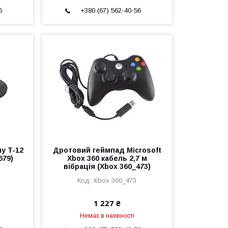
6
+380 (67) 562-40-56
у T-12
Дротовий геймпад Microsoft
679)
Xbox 360 кабель 2,7 м
вібрація (Xbox 360_473)
Xbox 360_473
1 227 ₴
Немає в наявності