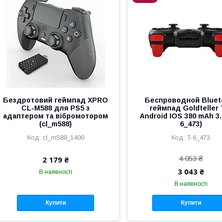
Бездротовий геймпад XPRO
Беспроводной Bluet
CL-M588 для PS5 з
геймпад Goldteller 
адаптером та вібромотором
Android IOS 380 mAh 3.
(cl_m588)
6_473)
cl_m588_1400
T-6_473
4 053 ₴
2 179 ₴
3 043 ₴
В наявності
В наявності
Купити
Купити