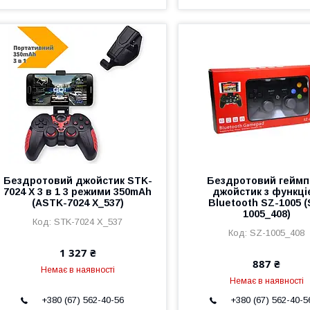
Бездротовий джойстик STK-
Бездротовий геймп
7024 X 3 в 1 3 режими 350mAh
джойстик з функці
(ASTK-7024 X_537)
Bluetooth SZ-1005 (
1005_408)
STK-7024 X_537
SZ-1005_408
1 327 ₴
887 ₴
Немає в наявності
Немає в наявності
+380 (67) 562-40-56
+380 (67) 562-40-5