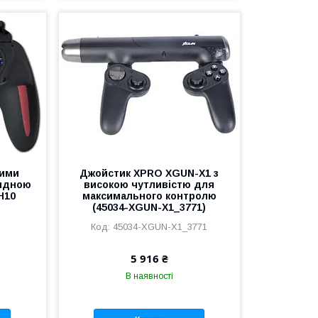
ними
Джойстик XPRO XGUN-X1 з
рядною
високою чутливістю для
H10
максимального контролю
(45034-XGUN-X1_3771)
45034-XGUN-X1_3771
5 916 ₴
В наявності