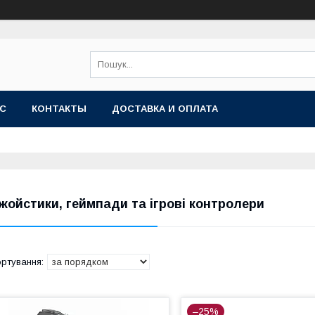
АС
КОНТАКТЫ
ДОСТАВКА И ОПЛАТА
жойстики, геймпади та ігрові контролери
–25%