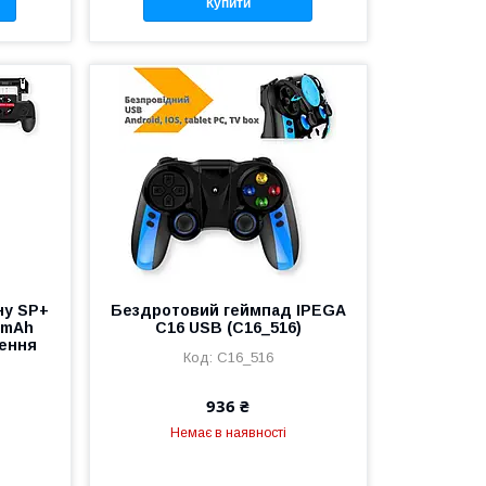
Купити
ну SP+
Бездротовий геймпад IPEGA
0mAh
C16 USB (C16_516)
ення
C16_516
936 ₴
Немає в наявності