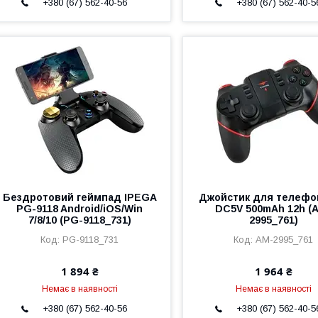
+380 (67) 562-40-56
+380 (67) 562-40-5
Бездротовий геймпад IPEGA
Джойстик для телефо
PG-9118 Android/iOS/Win
DC5V 500mAh 12h (
7/8/10 (PG-9118_731)
2995_761)
PG-9118_731
AM-2995_761
1 894 ₴
1 964 ₴
Немає в наявності
Немає в наявності
+380 (67) 562-40-56
+380 (67) 562-40-5