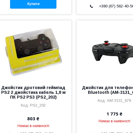
Купити
+380 (67) 562-40-5
Джойстик дротовий геймпад
Джойстик для телефон
PS2 2 джойстика кабель 1,8 м
Bluetooth (AM-3131_
ПК PS2 PS3 (PS2_202)
AM-3131_679
PS2_202
1 775 ₴
803 ₴
Немає в наявності
Немає в наявності