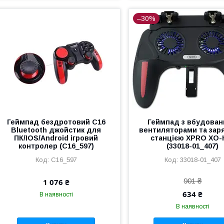
–30%
Геймпад бездротовий C16
Геймпад з вбудова
Bluetooth джойстик для
вентиляторами та за
ПК/IOS/Android ігровий
станцією XPRO XO-
контролер (C16_597)
(33018-01_407)
C16_597
33018-01_407
901 ₴
1 076 ₴
634 ₴
В наявності
В наявності