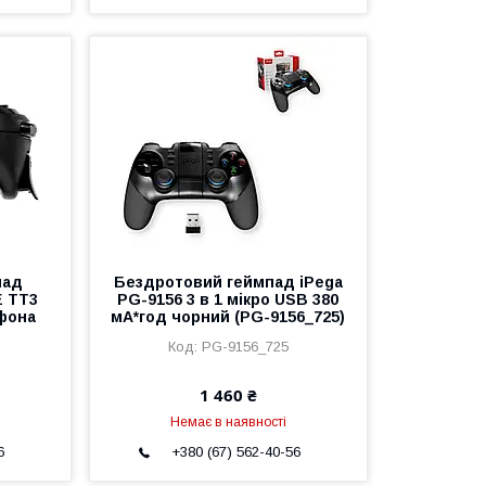
пад
Бездротовий геймпад iPega
 TT3
PG-9156 3 в 1 мікро USB 380
фона
мА*год чорний (PG-9156_725)
PG-9156_725
1 460 ₴
Немає в наявності
6
+380 (67) 562-40-56