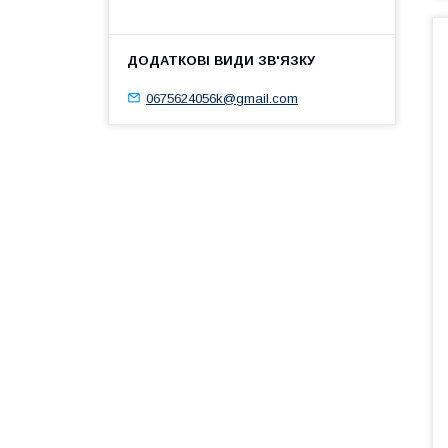
0675624056k@gmail.com