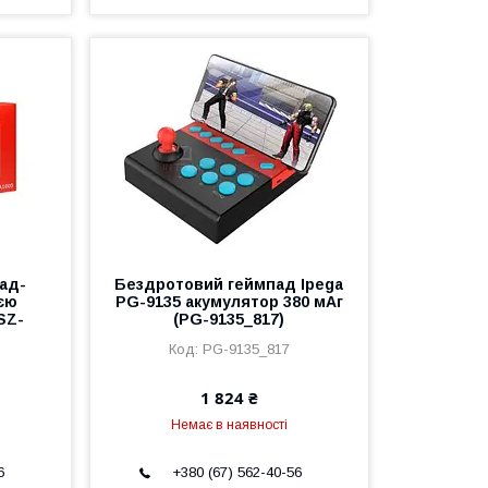
ад-
Бездротовий геймпад Ipega
єю
PG-9135 акумулятор 380 мАг
SZ-
(PG-9135_817)
PG-9135_817
1 824 ₴
Немає в наявності
6
+380 (67) 562-40-56