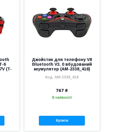
ooth
Джойстик для телефону V8
T-6
Bluetooth V3. 0 вбудований
7V (T-
акумулятор (AM-2338_418)
AM-2338_418
767 ₴
В наявності
Купити