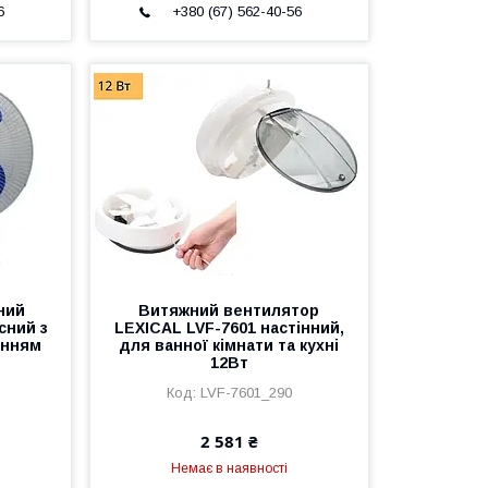
6
+380 (67) 562-40-56
ний
Витяжний вентилятор
сний з
LEXICAL LVF-7601 настінний,
анням
для ванної кімнати та кухні
12Вт
LVF-7601_290
2 581 ₴
Немає в наявності