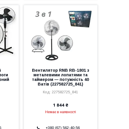
й
Вентилятор RNB RB-1801 з
логи
металевими лопатями та
рний
таймером — потужність 40
Ватів (227582725_841)
227582725_841
1 844 ₴
Немає в наявності
6
+380 (67) 562-40-56