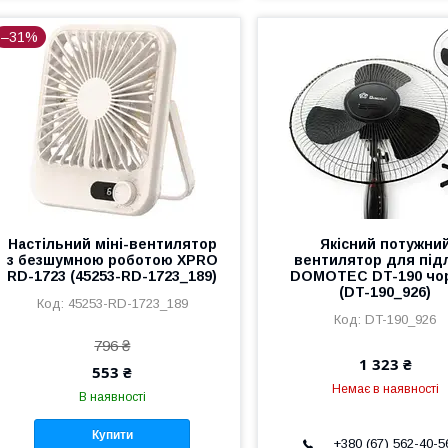
–31%
Настільний міні-вентилятор
Якісний потужни
з безшумною роботою XPRO
вентилятор для під
RD-1723 (45253-RD-1723_189)
DOMOTEC DT-190 чо
(DT-190_926)
45253-RD-1723_189
DT-190_926
796 ₴
1 323 ₴
553 ₴
Немає в наявності
В наявності
Купити
+380 (67) 562-40-5