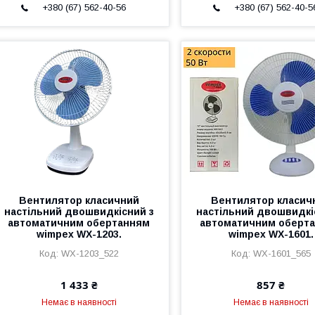
+380 (67) 562-40-56
+380 (67) 562-40-5
Вентилятор класичний
Вентилятор класич
настільний двошвидкісний з
настільний двошвидкі
автоматичним обертанням
автоматичним оберт
wimpex WX-1203.
wimpex WX-1601.
WX-1203_522
WX-1601_565
1 433 ₴
857 ₴
Немає в наявності
Немає в наявності