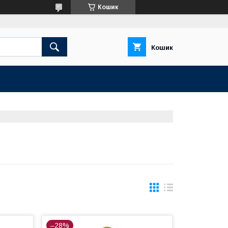
Кошик
Кошик
–28%