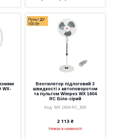
існими
Вентилятор підлоговий 3
O WX-
швидкості з автоповоротом
та пультом Wimpex WX 1604
RC Біло-сірий
WX 1604 RC_803
2 113 ₴
Немає в наявності