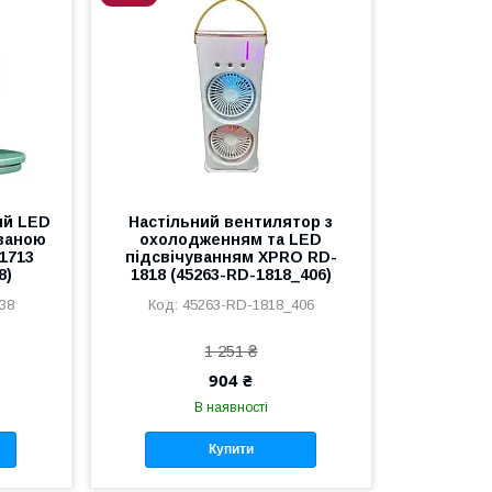
ий LED
Настільний вентилятор з
ованою
охолодженням та LED
1713
підсвічуванням XPRO RD-
8)
1818 (45263-RD-1818_406)
38
45263-RD-1818_406
1 251 ₴
904 ₴
В наявності
Купити