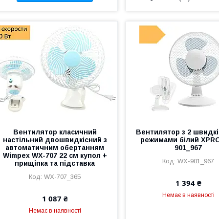
Вентилятор класичний
Вентилятор з 2 швидк
настільний двошвидкісний з
режимами білий XPR
автоматичним обертанням
901_967
Wimpex WX-707 22 см купол +
WX-901_967
прищіпка та підставка
WX-707_365
1 394 ₴
Немає в наявності
1 087 ₴
Немає в наявності