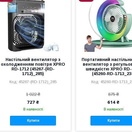
Настільний вентилятор з
Портативний настільн
охолодженням повітря XPRO
вентилятор з регуль
RD-1712 (45267-(RD-
швидкістю XPRO RD-
1712)_285)
(45260-RD-1713_23
45267-(RD-1712)_285
45260-RD-1713_2
1 022 ₴
875 ₴
727 ₴
614 ₴
В наявності
В наявності
Купити
Купити