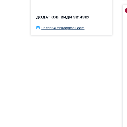
0675624056k@gmail.com