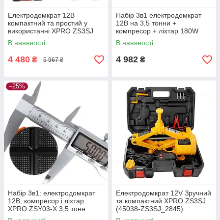
Електродомкрат 12В
Набір 3в1 електродомкрат
компактний та простий у
12В на 3,5 тонни +
використанні XPRO ZS3SJ
компресор + ліхтар 180W
(45038-ZS3SJ_2871)
XPRO (45037-XPRO03-
В наявності
В наявності
X_3405)
4 480
4 982
₴
₴
5 967 ₴
–25%
Набір 3в1: електродомкрат
Електродомкрат 12V Зручний
12В, компресор і ліхтар
та компактний XPRO ZS3SJ
XPRO ZSY03-X 3,5 тонн
(45038-ZS3SJ_2845)
(45037-ZSY03-X_3437)