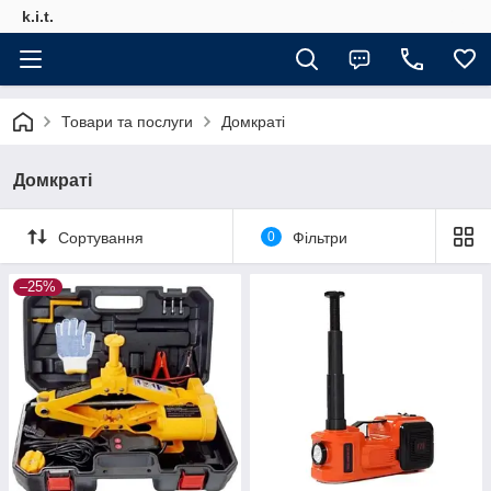
k.i.t.
Товари та послуги
Домкраті
Домкраті
Сортування
0
Фільтри
–25%