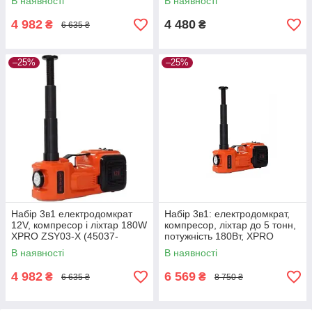
В наявності
В наявності
4 982
4 480
₴
₴
6 635 ₴
–25%
–25%
Набір 3в1 електродомкрат
Набір 3в1: електродомкрат,
12V, компресор і ліхтар 180W
компресор, ліхтар до 5 тонн,
XPRO ZSY03-X (45037-
потужність 180Вт, XPRO
ZSY03-X_3385)
ZSY03-X 12В (43479- ZSY03-
В наявності
В наявності
X_4116)
4 982
6 569
₴
₴
6 635 ₴
8 750 ₴