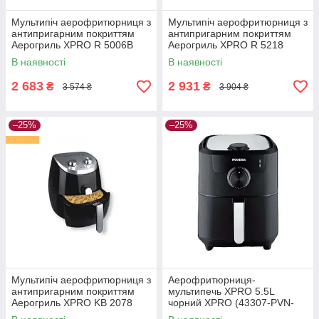
Мультипіч аерофритюрниця з
Мультипіч аерофритюрниця з
антипригарним покриттям
антипригарним покриттям
Аерогриль XPRO R 5006B
Аерогриль XPRO R 5218
синя (41038-R 5006B)
чорна (41040-R 5218)
В наявності
В наявності
2 683
2 931
₴
₴
3 574 ₴
3 904 ₴
–25%
–25%
Мультипіч аерофритюрниця з
Аерофритюрниця-
антипригарним покриттям
мультипечь XPRO 5.5L
Аерогриль XPRO KB 2078
чорний XPRO (43307-PVN-
чорна (40979-KB 2078)
5522_1921)