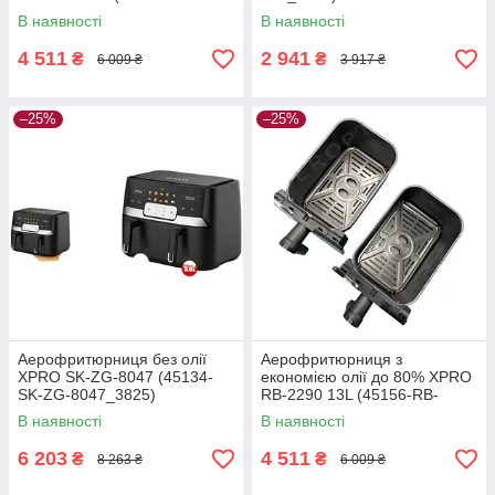
2290_2826)
В наявності
В наявності
4 511
2 941
₴
₴
6 009 ₴
3 917 ₴
–25%
–25%
Аерофритюрниця без олії
Аерофритюрниця з
XPRO SK-ZG-8047 (45134-
економією олії до 80% XPRO
SK-ZG-8047_3825)
RB-2290 13L (45156-RB-
2290_3039)
В наявності
В наявності
6 203
4 511
₴
₴
8 263 ₴
6 009 ₴