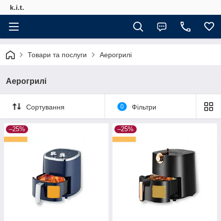
k.i.t.
Товари та послуги
Аерогрилі
Аерогрилі
Сортування
0
Фільтри
–25%
–25%