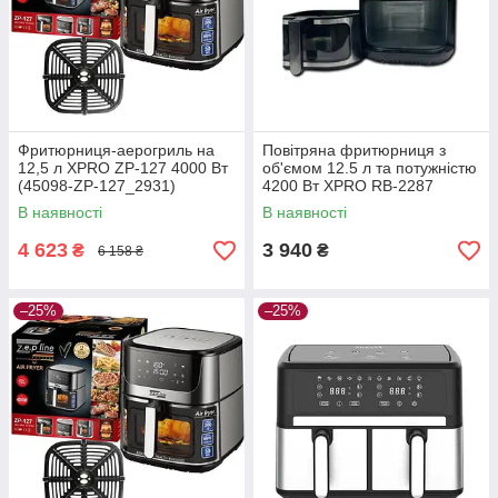
Фритюрниця-аерогриль на
Повітряна фритюрниця з
12,5 л XPRO ZP-127 4000 Вт
об'ємом 12.5 л та потужністю
(45098-ZP-127_2931)
4200 Вт XPRO RB-2287
(44994-RB-2287_2437)
В наявності
В наявності
4 623
3 940
₴
₴
6 158 ₴
–25%
–25%