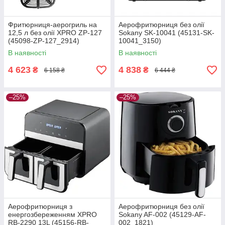
Фритюрниця-аерогриль на
Аерофритюрниця без олії
12,5 л без олії XPRO ZP-127
Sokany SK-10041 (45131-SK-
(45098-ZP-127_2914)
10041_3150)
В наявності
В наявності
4 623
4 838
₴
₴
6 158 ₴
6 444 ₴
–25%
–25%
Аерофритюрниця з
Аерофритюрниця без олії
енергозбереженням XPRO
Sokany AF-002 (45129-AF-
RB-2290 13L (45156-RB-
002_1821)