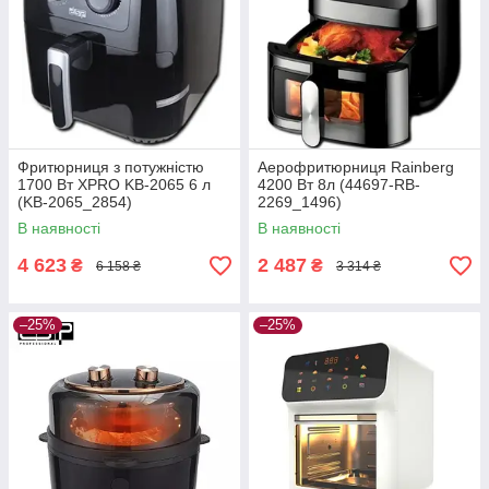
Фритюрниця з потужністю
Аерофритюрниця Rainberg
1700 Вт XPRO KB-2065 6 л
4200 Вт 8л (44697-RB-
(KB-2065_2854)
2269_1496)
В наявності
В наявності
4 623
2 487
₴
₴
6 158 ₴
3 314 ₴
–25%
–25%