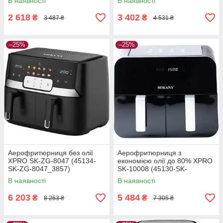
В наявності
В наявності
2 618
3 402
₴
₴
3 487 ₴
4 531 ₴
–25%
–25%
Аерофритюрниця без олії
Аерофритюрниця з
XPRO SK-ZG-8047 (45134-
економією олії до 80% XPRO
SK-ZG-8047_3857)
SK-10008 (45130-SK-
10008_3446)
В наявності
В наявності
6 203
5 484
₴
₴
8 263 ₴
7 305 ₴