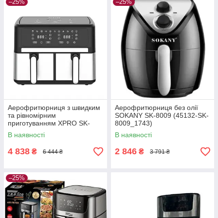
–25%
–25%
Аерофритюрниця з швидким
Аерофритюрниця без олії
та рівномірним
SOKANY SK-8009 (45132-SK-
приготуванням XPRO SK-
8009_1743)
10041 (45131-SK-
В наявності
В наявності
10041_3124)
4 838
2 846
₴
₴
6 444 ₴
3 791 ₴
–25%