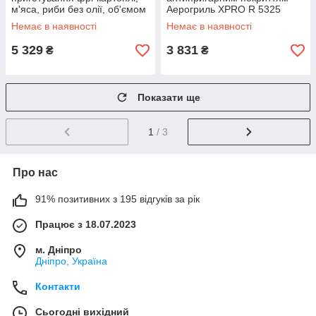
м'яса, риби без олії, об'ємом
Аерогриль XPRO R 5325
5,5л Haeger HG-5230
чорна (41041-R 5325)
Немає в наявності
Немає в наявності
5 329
3 831
₴
₴
Показати ще
1
/ 3
Про нас
91% позитивних з 195 відгуків за рік
Працює з 18.07.2023
м. Дніпро
Дніпро, Україна
Контакти
Сьогодні вихідний