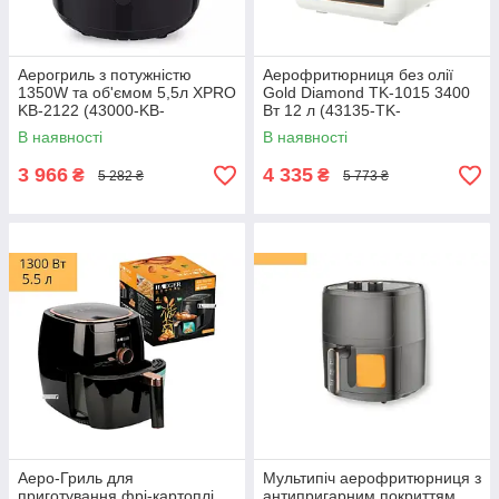
Аерогриль з потужністю
Аерофритюрниця без олії
1350W та об'ємом 5,5л XPRO
Gold Diamond TK-1015 3400
KB-2122 (43000-KB-
Вт 12 л (43135-TK-
2122_2442)
1015_2680)
В наявності
В наявності
3 966
4 335
₴
₴
5 282 ₴
5 773 ₴
Аеро-Гриль для
Мультипіч аерофритюрниця з
приготування фрі-картоплі,
антипригарним покриттям