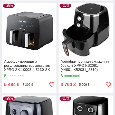
–25%
–25%
Аэрофритюрниця з
Аерофритюрниця смаження
регульованим термостатом
без олії XPRO KB2081
XPRO SK-10008 (45130-SK-
(44601-KB2081_2310)
10008_3417)
В наявності
В наявності
5 484
3 760
₴
₴
7 305 ₴
5 009 ₴
–25%
–25%