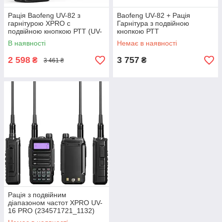
Рація Baofeng UV-82 з
Baofeng UV-82 + Рація
гарнітурою XPRO c
Гарнітура з подвійною
подвійною кнопкою РТТ (UV-
кнопкою РТТ
82_1557)
В наявності
Немає в наявності
2 598
3 757
₴
₴
3 461 ₴
Рація з подвійним
діапазоном частот XPRO UV-
16 PRO (234571721_1132)