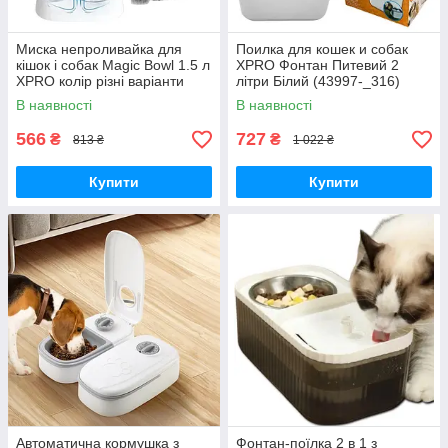
Миска непроливайка для
Поилка для кошек и собак
кішок і собак Magic Bowl 1.5 л
XPRO Фонтан Питевий 2
XPRO колір різні варіанти
літри Білий (43997-_316)
(43460-magic bowl_186)
В наявності
В наявності
566
727
₴
₴
813 ₴
1 022 ₴
Купити
Купити
Автоматична кормушка з
Фонтан-поїлка 2 в 1 з