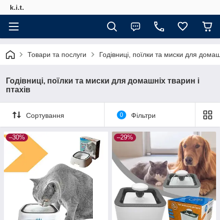
k.i.t.
Товари та послуги
Годівниці, поїлки та миски для домашн
Годівниці, поїлки та миски для домашніх тварин і
птахів
Сортування
0
Фільтри
–30%
–29%