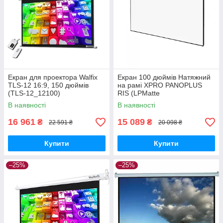
Екран для проектора Walfix
Екран 100 дюймів Натяжний
TLS-12 16:9, 150 дюймів
на рамі XPRO PANOPLUS
(TLS-12_12100)
RIS (LPMatte
WhFFB100_9999)
В наявності
В наявності
16 961
15 089
₴
₴
22 591 ₴
20 098 ₴
Купити
Купити
–25%
–25%