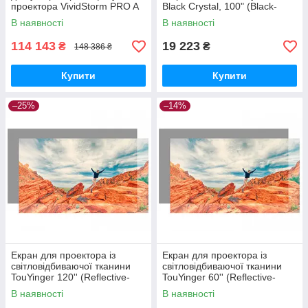
проектора VividStorm PRO A
Black Crystal, 100" (Black-
120" (White) білий (PRO-A-
Crystal-100"_10799)
В наявності
В наявності
120"-(White)_69550)
114 143
19 223
₴
₴
148 386 ₴
Купити
Купити
–25%
–14%
Екран для проектора із
Екран для проектора із
світловідбиваючої тканини
світловідбиваючої тканини
TouYinger 120'' (Reflective-
TouYinger 60'' (Reflective-
Fabric-Screen-120''_1150)
Fabric-Screen-60''_499)
В наявності
В наявності