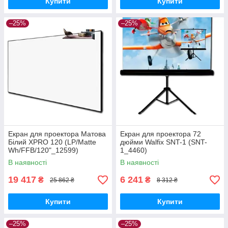
Купити
Купити
–25%
–25%
Екран для проектора Матова
Екран для проектора 72
Білий XPRO 120 (LP/Matte
дюйми Walfix SNT-1 (SNT-
Wh/FFB/120"_12599)
1_4460)
В наявності
В наявності
19 417
6 241
₴
₴
25 862 ₴
8 312 ₴
Купити
Купити
–25%
–25%