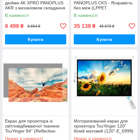
дюйми 4K XPRO PANOPLUS
PANOPLUS CKS - Яскравість
AKR з механізмом складання
без меж (LPPET
(SNM-6_4700)
CrBSPFabric120_27499)
В наявності
В наявності
6 498
35 138
₴
₴
8 654 ₴
45 679 ₴
Купити
Купити
Екран для проектора із
Моторизований екран для
світловідбиваючої тканини
проектора TouYinger 120"
TouYinger 84'' (Reflective-
білий матовий (120"-E_6999)
Fabric-Screen-84''_699)
Немає в наявності
Немає в наявності