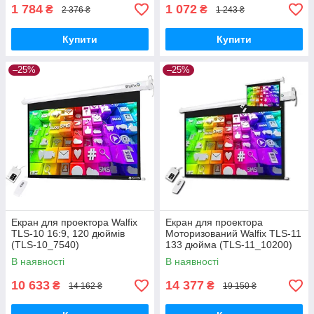
1 784
1 072
₴
₴
2 376 ₴
1 243 ₴
Купити
Купити
–25%
–25%
Екран для проектора Walfix
Екран для проектора
TLS-10 16:9, 120 дюймів
Моторизований Walfix TLS-11
(TLS-10_7540)
133 дюйма (TLS-11_10200)
В наявності
В наявності
10 633
14 377
₴
₴
14 162 ₴
19 150 ₴