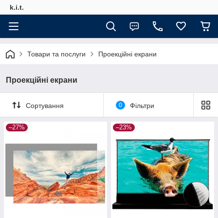
k.i.t.
Товари та послуги
Проекційні екрани
Проекційні екрани
Сортування
0
Фільтри
–27%
–23%