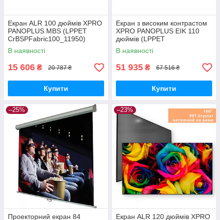
Екран ALR 100 дюймів XPRO
Екран з високим контрастом
PANOPLUS MBS (LPPET
XPRO PANOPLUS EIK 110
CrBSPFabric100_11950)
дюймів (LPPET
CrBSPFFB110_35650)
В наявності
В наявності
15 606
51 935
₴
₴
20 787 ₴
67 516 ₴
Купити
Купити
–25%
–23%
Проекторний екран 84
Екран ALR 120 дюймів XPRO