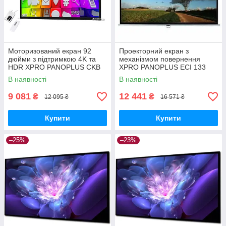
Моторизований екран 92
Проекторний екран з
дюйми з підтримкою 4K та
механізмом повернення
HDR XPRO PANOPLUS CKB
XPRO PANOPLUS ECI 133
(TLS-7_6430)
дюйми 16:9 (SNM-11_8270)
В наявності
В наявності
9 081
12 441
₴
₴
12 095 ₴
16 571 ₴
Купити
Купити
–25%
–23%