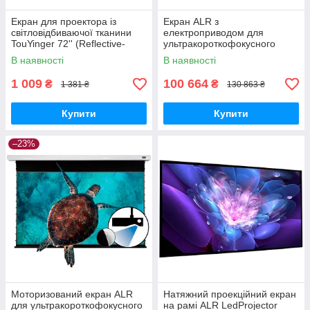
Екран для проектора із
Екран ALR з
світловідбиваючої тканини
електроприводом для
TouYinger 72'' (Reflective-
ультракороткофокусного
Fabric-Screen-72''_599)
проектора VividStorm S PRO
В наявності
В наявності
100" (Black) чорний (S-PRO-
100"-(Black)_49999)
1 009
100 664
₴
₴
1 381 ₴
130 863 ₴
Купити
Купити
–23%
Моторизований екран ALR
Натяжний проекційний екран
для ультракороткофокусного
на рамі ALR LedProjector