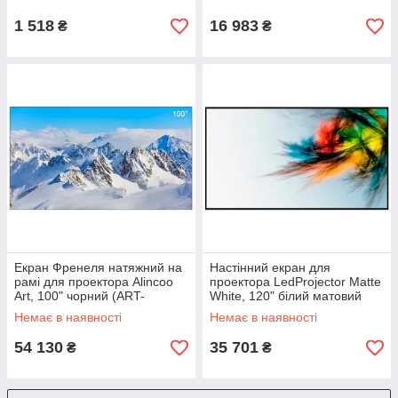
1 518
16 983
₴
₴
Екран Френеля натяжний на
Настінний екран для
рамі для проектора Alincoo
проектора LedProjector Matte
Art, 100" чорний (ART-
White, 120" білий матовий
100_24199)
(Matte-White-120"_10999)
Немає в наявності
Немає в наявності
54 130
35 701
₴
₴