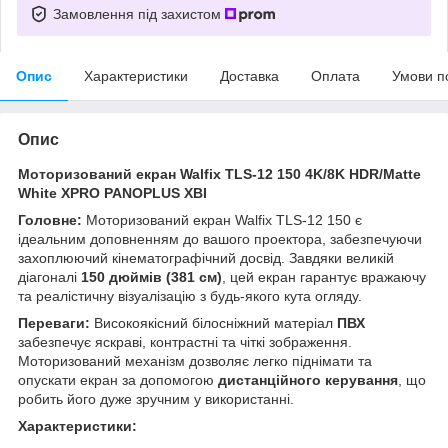
Замовлення під захистом
Опис
Характеристики
Доставка
Оплата
Умови п
Опис
Моторизований екран Walfix TLS-12 150 4K/8K HDR/Matte
White XPRO PANOPLUS XBI
Головне:
Моторизований екран Walfix TLS-12 150 є
ідеальним доповненням до вашого проектора, забезпечуючи
захоплюючий кінематографічний досвід. Завдяки великій
діагоналі
150 дюймів (381 см)
, цей екран гарантує вражаючу
та реалістичну візуалізацію з будь-якого кута огляду.
Переваги:
Високоякісний білосніжний матеріал
ПВХ
забезпечує яскраві, контрастні та чіткі зображення.
Моторизований механізм дозволяє легко піднімати та
опускати екран за допомогою
дистанційного керування
, що
робить його дуже зручним у використанні.
Характеристики: