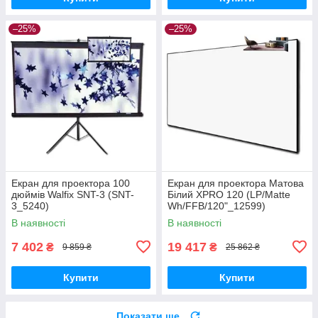
–25%
–25%
Екран для проектора 100
Екран для проектора Матова
дюймів Walfix SNT-3 (SNT-
Білий XPRO 120 (LP/Matte
3_5240)
Wh/FFB/120"_12599)
В наявності
В наявності
7 402
19 417
₴
₴
9 859 ₴
25 862 ₴
Купити
Купити
Показати ще