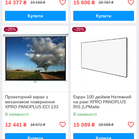
14 377
15 606
₴
₴
19 150 ₴
20 787 ₴
Купити
Купити
–25%
–25%
Проекторний екран з
Екран 100 дюймів Натяжний
механізмом повернення
на рамі XPRO PANOPLUS
XPRO PANOPLUS ECI 133
RIS (LPMatte
дюйми 16:9 (SNM-11_8270)
WhFFB100_9999)
В наявності
В наявності
12 441
15 089
₴
₴
16 571 ₴
20 098 ₴
Купити
Купити