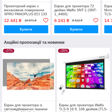
Проекторний екран з
Екран для проектора 72
Екра
механізмом повернення
дюйми Walfix SNT-1 (SNT-
Мото
XPRO PANOPLUS ECI 133
1_4460)
TLS-
дюйми 16:9 (SNM-
11_1
12 441
6 241
14 
₴
₴
16 571 ₴
8 312 ₴
11_8270)
Купити
Купити
Акційні пропозиції та новинки
–27%
–25%
Екран для проектора із
Екран для проектора Walfix
світловідбиваючої тканини
TLS-9 16:9, 106 дюймів (TLS-