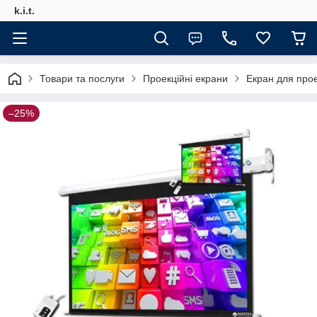
k.i.t.
Товари та послуги
Проекційні екрани
Екран для прое
–25%