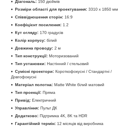
Діагональ:
150 дюймів
Розміри області для проектування:
3310 х 1850 мм
Співвідношення сторін:
16:9
Коефіцієнт посилення:
1.2
Кут огляду:
170 градусів
Колір корпусу:
білий
Довжина проводу:
2 м
Тип конструкції:
Моторизований
Тип установки:
Настінний / стельовий
Сумісні проектори:
Короткофокусні / Стандартні /
Довгофокусні
Матеріал полотна:
Matte White білий матовий
Тип проекції:
Пряма
Привід:
Електричний
Управління:
Пульт ДК
Додатково:
Підтримка 4K, 8K та HDR
Гарантійний термін:
12 місяців від виробника