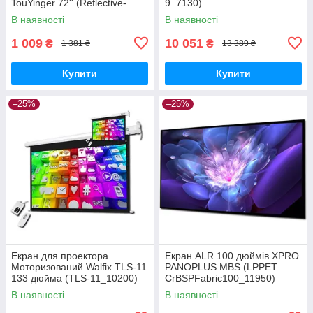
TouYinger 72'' (Reflective-
9_7130)
Fabric-Screen-72''_599)
В наявності
В наявності
1 009
10 051
₴
₴
1 381 ₴
13 389 ₴
Купити
Купити
–25%
–25%
Екран для проектора
Екран ALR 100 дюймів XPRO
Моторизований Walfix TLS-11
PANOPLUS MBS (LPPET
133 дюйма (TLS-11_10200)
CrBSPFabric100_11950)
В наявності
В наявності