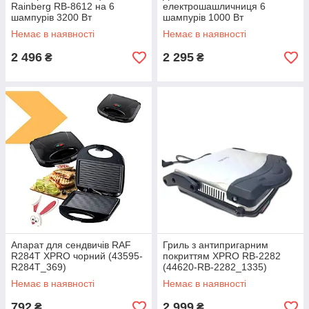
Rainberg RB-8612 на 6
електрошашличниця 6
шампурів 3200 Вт
шампурів 1000 Вт
нержавіюча сталь (RB-
нержавіюча сталь/чорний
Немає в наявності
Немає в наявності
8612_6765)
(Шашличниця_861)
2 496
2 295
₴
₴
Апарат для сендвичів RAF
Гриль з антипригарним
R284T XPRO чорний (43595-
покриттям XPRO RB-2282
R284T_369)
(44620-RB-2282_1335)
Немає в наявності
Немає в наявності
792
2 999
₴
₴