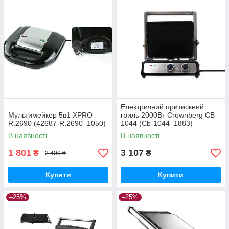
Електричний притискний
Мультимейкер 5в1 XPRO
гриль 2000Вт Crownberg CB-
R.2690 (42687-R.2690_1050)
1044 (Cb-1044_1883)
В наявності
В наявності
1 801
3 107
₴
₴
2 400 ₴
Купити
Купити
–25%
–25%