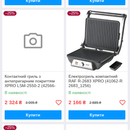
Купити
Купити
–25%
–25%
Контактний гриль з
Електрогриль компактний
антипригарним покриттям
RAF R-2683 XPRO (41062-R
XPRO LSM-2550-2 (42566-
2683_1256)
LSM-2550-2_1386)
В наявності
В наявності
2 324
2 166
₴
₴
3 095 ₴
2 885 ₴
Купити
Купити
–25%