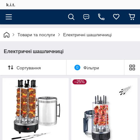
k.i.t.
Товари та послуги
Електричні шашличниці
Електричні шашличниці
Сортування
0
Фільтри
–25%