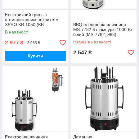
Електричний гриль з
антипригарним покриттям
XPRO KB-1050 (KB-
BBQ електрошашличниця
1050_1800)
MS-7782 6 шампурів 1000 Вт
В наявності
білий (MS-7782_963)
2 977
Немає в наявності
₴
3 965 ₴
2 547
₴
Купити
Електрошашличниця
Домашня