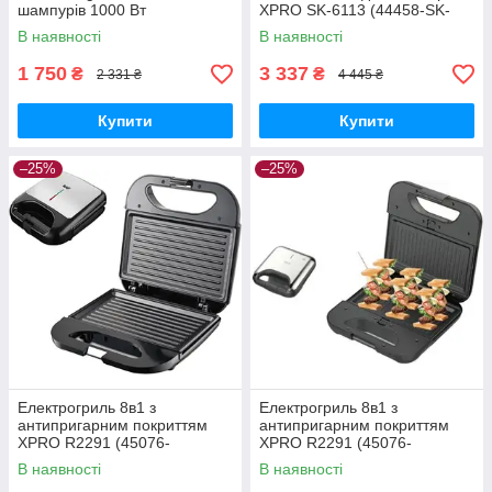
шампурів 1000 Вт
XPRO SK-6113 (44458-SK-
нержавіюча сталь (cb-
6113_1427)
В наявності
В наявності
7416_1025)
1 750
3 337
₴
₴
2 331 ₴
4 445 ₴
Купити
Купити
–25%
–25%
Електрогриль 8в1 з
Електрогриль 8в1 з
антипригарним покриттям
антипригарним покриттям
XPRO R2291 (45076-
XPRO R2291 (45076-
R2291_1291)
R2291_1298)
В наявності
В наявності