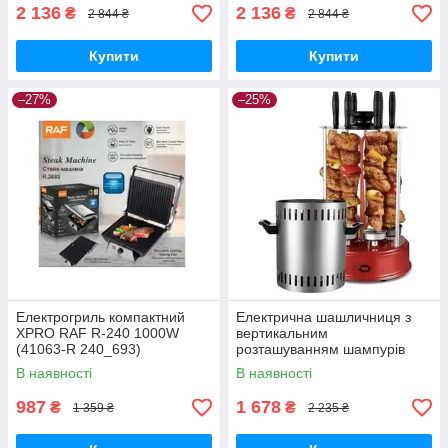
2 136
2 136
₴
₴
2 844 ₴
2 844 ₴
Купити
Купити
–27%
–25%
Електрогриль компактний
Електрична шашличниця з
XPRO RAF R-240 1000W
вертикальним
(41063-R 240_693)
розташуванням шампурів
XPRO ZP-065 (42841-ZP-
В наявності
В наявності
065_967)
987
1 678
₴
₴
1 359 ₴
2 235 ₴