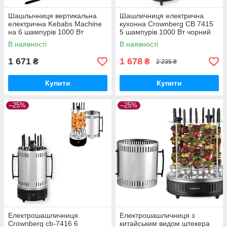
Шашлычниця вертикальна
Шашличниця електрична
електрична Kebabs Machine
кухонна Crownberg CB 7415
на 6 шампурів 1000 Вт
5 шампурів 1000 Вт чорний
нержавіюща сталь
(CB-7415_1025)
В наявності
В наявності
(3763_943)
1 671
1 678
₴
₴
2 235 ₴
Купити
Купити
–25%
–25%
Електрошашличниця
Електрошашличниця з
Crownberg cb-7416 6
китайським видом штекера