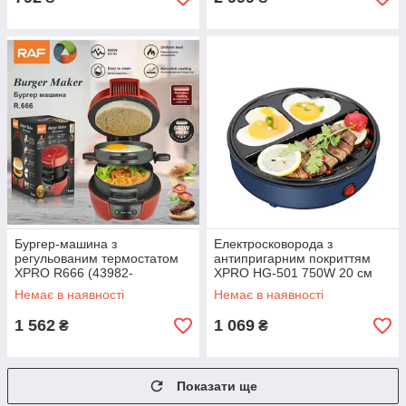
Бургер-машина з
Електросковорода з
регульованим термостатом
антипригарним покриттям
XPRO R666 (43982-
XPRO HG-501 750W 20 см
R666_791)
(40774-HG-501_506)
Немає в наявності
Немає в наявності
1 562
1 069
₴
₴
Показати ще