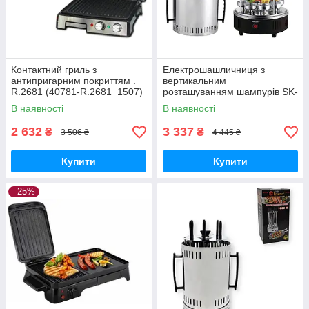
Контактний гриль з
Електрошашличниця з
антипригарним покриттям .
вертикальним
R.2681 (40781-R.2681_1507)
розташуванням шампурів SK-
6113 (44458-SK-6113_1432)
В наявності
В наявності
2 632
3 337
₴
₴
3 506 ₴
4 445 ₴
Купити
Купити
–25%