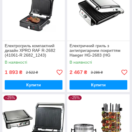
Електрогриль компактний
Електричний гриль з
дизайн XPRO RAF R-2682
антипригарним покриттям
(41061-R 2682_1243)
Haeger HG-2683 (HG
2683_1473)
В наявності
В наявності
1 893
2 467
₴
₴
2 522 ₴
3 286 ₴
Купити
Купити
–25%
–25%