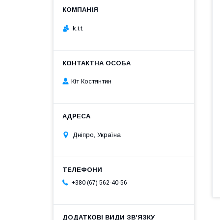
k.i.t.
Кіт Костянтин
Дніпро, Україна
+380 (67) 562-40-56