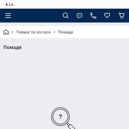
k.i.t.
Товари та послуги
Помади
Помади