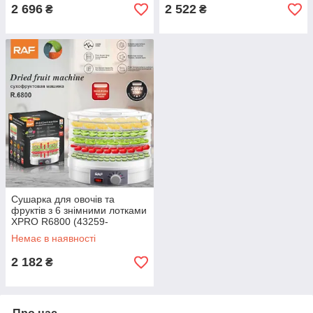
2 696
2 522
₴
₴
Сушарка для овочів та
фруктів з 6 знімними лотками
XPRO R6800 (43259-
R6800_1140)
Немає в наявності
2 182
₴