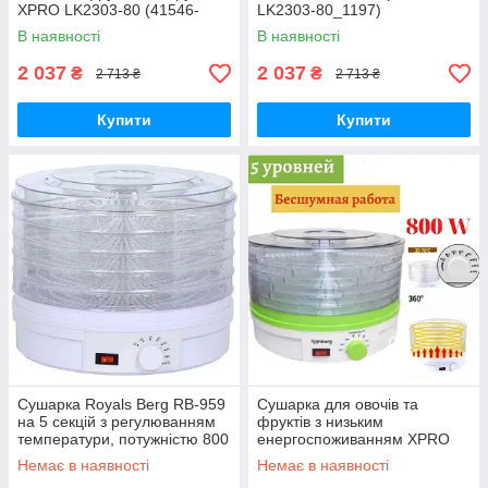
XPRO LK2303-80 (41546-
LK2303-80_1197)
LK2303-80_1201)
В наявності
В наявності
2 037
2 037
₴
₴
2 713 ₴
2 713 ₴
Купити
Купити
Сушарка Royals Berg RB-959
Сушарка для овочів та
на 5 секцій з регулюванням
фруктів з низьким
температури, потужністю 800
енергоспоживанням XPRO
Вт (RB-959_1147)
RB-912 (RB-912_1105)
Немає в наявності
Немає в наявності