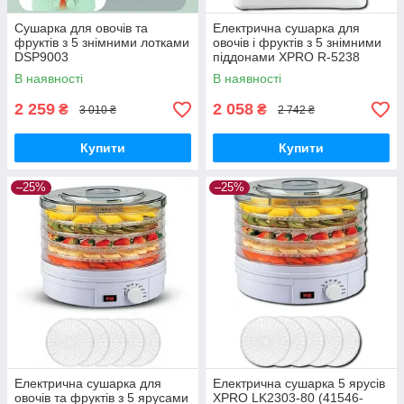
Сушарка для овочів та
Електрична сушарка для
фруктів з 5 знімними лотками
овочів і фруктів з 5 знімними
DSP9003
піддонами XPRO R-5238
(41053-R 5238_1932)
В наявності
В наявності
2 259
2 058
₴
₴
3 010 ₴
2 742 ₴
Купити
Купити
–25%
–25%
Електрична сушарка для
Електрична сушарка 5 ярусів
овочів та фруктів з 5 ярусами
XPRO LK2303-80 (41546-