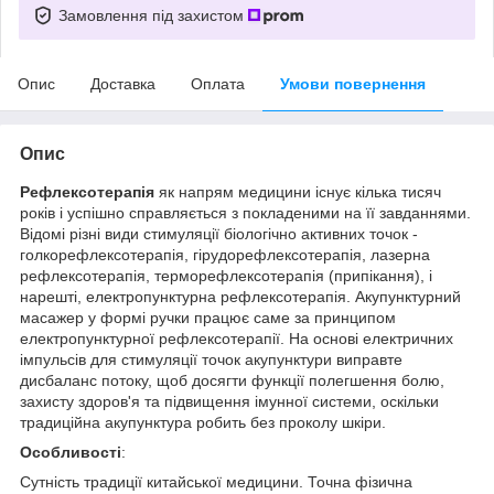
Замовлення під захистом
Опис
Доставка
Оплата
Умови повернення
Опис
Рефлексотерапія
як напрям медицини існує кілька тисяч
років і успішно справляється з покладеними на її завданнями.
Відомі різні види стимуляції біологічно активних точок -
голкорефлексотерапія, гірудорефлексотерапія, лазерна
рефлексотерапія, терморефлексотерапія (припікання), і
нарешті, електропунктурна рефлексотерапія. Акупунктурний
масажер у формі ручки працює саме за принципом
електропунктурної рефлексотерапії. На основі електричних
імпульсів для стимуляції точок акупунктури виправте
дисбаланс потоку, щоб досягти функції полегшення болю,
захисту здоров'я та підвищення імунної системи, оскільки
традиційна акупунктура робить без проколу шкіри.
Особливості
:
Сутність традиції китайської медицини. Точна фізична