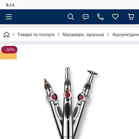
k.i.t.
Товари та послуги
Масажери, загальне
Акупунктурни
–30%