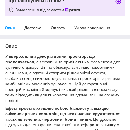
Що таке купити з Пром?
Замовлення під захистом
Опис
Доставка
Оплата
Умови повернення
Опис
Універсальний декоративний проектор, що
пропонується,
є яскравим та оригінальним елементом для
вуличного декору. Він не обмежується лише новорічними
сніжинками, а здатний створити різноманітні ефекти,
особливо якщо використовувати кілька проекторів із різними
комбінаціями малюнків одночасно. Цей декоративний
пристрій має міцний корпус і високий рівень вологозахисту,
тому підходить як для використання вдома, так і на свіжому
повітрі.
Ефект проектора являє собою барвисту анімацію
сніжинок різних кольорів, що нескінченно кружляються,
таких як зелений, червоний, білий і синій.
Це ідеально
підходить для створення святкової атмосфери та затишку у