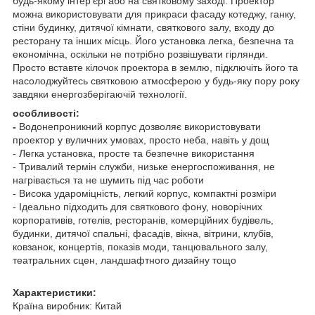
будь-якому інтер'єрі або на святковому заході. Проектор
можна використовувати для прикраси фасаду котеджу, ганку,
стіни будинку, дитячої кімнати, святкового залу, входу до
ресторану та інших місць. Його установка легка, безпечна та
економічна, оскільки не потрібно розвішувати гірлянди.
Просто вставте кілочок проектора в землю, підключіть його та
насолоджуйтесь святковою атмосферою у будь-яку пору року
завдяки енергозберігаючій технології.
особливості:
-
Водонепроникний корпус дозволяє використовувати
проектор у вуличних умовах, просто неба, навіть у дощ
- Легка установка, просте та безпечне використання
- Тривалий термін служби, низьке енергоспоживання, не
нагрівається та не шумить під час роботи
- Висока удароміцність, легкий корпус, компактні розміри
- Ідеально підходить для святкового фону, новорічних
корпоративів, готелів, ресторанів, комерційних будівель,
будинки, дитячої спальні, фасадів, вікна, вітрини, клубів,
ковзанок, концертів, показів моди, танцювального залу,
театральних сцен, ландшафтного дизайну тощо
Характеристики:
Країна виробник: Китай