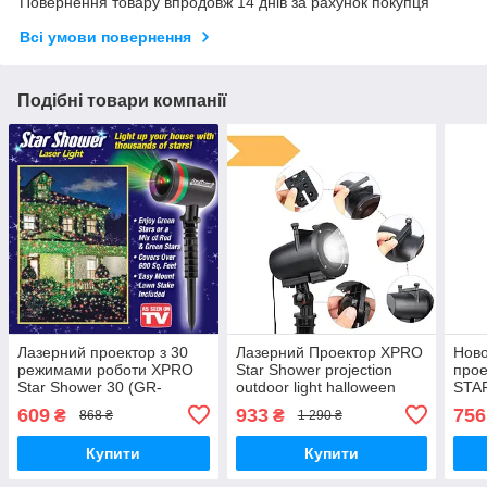
Повернення товару впродовж 14 днів за рахунок покупця
Всі умови повернення
Подібні товари компанії
Лазерний проектор з 30
Лазерний Проектор XPRO
Ново
режимами роботи XPRO
Star Shower projection
прое
Star Shower 30 (GR-
outdoor light halloween
STA
66_230)
YU120 чорний (GR-
чорн
609
933
756
₴
₴
868 ₴
1 290 ₴
63_433)
Купити
Купити