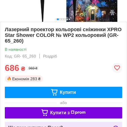
Лазерний проектор кольорові сніжинки XPRO
Star Shower COLOR № WP2 кольоровий (GR-
65_260)
В наявності
Код: GR- 65_260
Роздріб
686
₴
969 ₴
Економія
283 ₴
Купити
або
Купити з