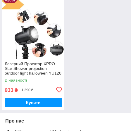
–28%
Лазерний Проектор XPRO
Star Shower projection
outdoor light halloween YU120
чорний (GR- 63_433)
В наявності
933
₴
1 290 ₴
Купити
Про нас