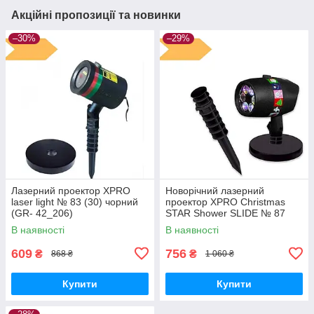
Акційні пропозиції та новинки
–30%
–29%
Лазерний проектор XPRO
Новорічний лазерний
laser light № 83 (30) чорний
проектор XPRO Christmas
(GR- 42_206)
STAR Shower SLIDE № 87
чорный (GR- 62_309)
В наявності
В наявності
609
756
₴
₴
868 ₴
1 060 ₴
Купити
Купити