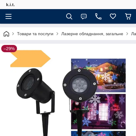
k.i.t.
Товари та послуги
Лазерне обладнання, загальне
Ла
–29%