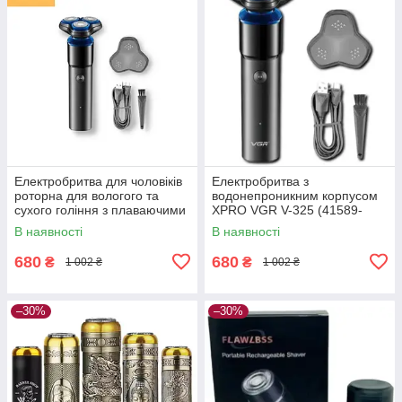
Електробритва для чоловіків
Електробритва з
роторна для вологого та
водонепроникним корпусом
сухого гоління з плаваючими
XPRO VGR V-325 (41589-
головками XPRO V-325 чорна
16009_291)
В наявності
В наявності
(41589-16009_299)
680
680
₴
₴
1 002 ₴
1 002 ₴
–30%
–30%