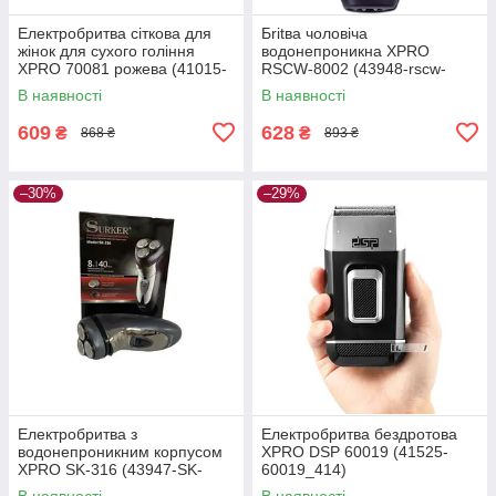
Електробритва сіткова для
Бritва чоловіча
жінок для сухого гоління
водонепроникна XPRO
XPRO 70081 рожева (41015-
RSCW-8002 (43948-rscw-
DSP-70081)
8002_245)
В наявності
В наявності
609
628
₴
₴
868 ₴
893 ₴
–30%
–29%
Електробритва з
Електробритва бездротова
водонепроникним корпусом
XPRO DSP 60019 (41525-
XPRO SK-316 (43947-SK-
60019_414)
2023_261)
В наявності
В наявності