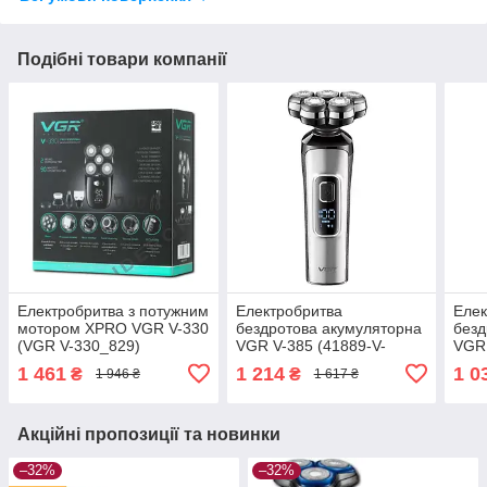
Подібні товари компанії
Електробритва з потужним
Електробритва
Елек
мотором XPRO VGR V-330
бездротова акумуляторна
без
(VGR V-330_829)
VGR V-385 (41889-V-
VGR 
385_672)
Trim
1 461
1 214
1 0
₴
₴
1 946 ₴
1 617 ₴
332_
Акційні пропозиції та новинки
–32%
–32%