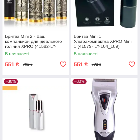
Бритва Mini 2 - Ваш
Бритва Mini 1
компаньйон для ідеального
Ультракомпактна XPRO Mini
гоління XPRO (41582-LY-
1 (41579- LY-104_189)
105_189)
В наявності
В наявності
551
551
₴
₴
792 ₴
792 ₴
–30%
–30%