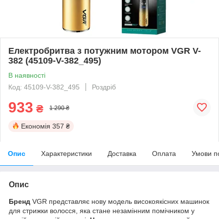
Електробритва з потужним мотором VGR V-
382 (45109-V-382_495)
В наявності
Код: 45109-V-382_495
Роздріб
933
₴
1 290 ₴
Економія
357 ₴
Опис
Характеристики
Доставка
Оплата
Умови п
Опис
Бренд
VGR представляє нову модель високоякісних машинок
для стрижки волосся, яка стане незамінним помічником у