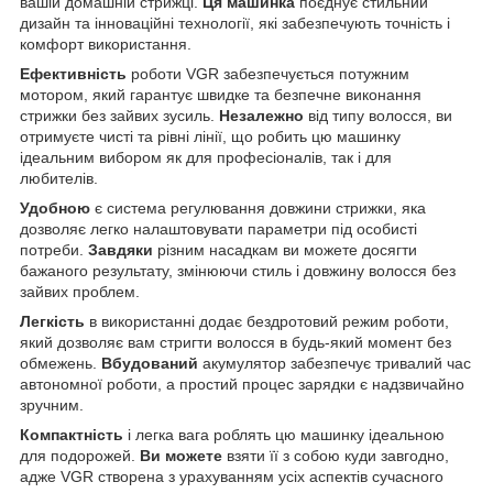
вашій домашній стрижці.
Ця машинка
поєднує стильний
дизайн та інноваційні технології, які забезпечують точність і
комфорт використання.
Ефективність
роботи VGR забезпечується потужним
мотором, який гарантує швидке та безпечне виконання
стрижки без зайвих зусиль.
Незалежно
від типу волосся, ви
отримуєте чисті та рівні лінії, що робить цю машинку
ідеальним вибором як для професіоналів, так і для
любителів.
Удобною
є система регулювання довжини стрижки, яка
дозволяє легко налаштовувати параметри під особисті
потреби.
Завдяки
різним насадкам ви можете досягти
бажаного результату, змінюючи стиль і довжину волосся без
зайвих проблем.
Легкість
в використанні додає бездротовий режим роботи,
який дозволяє вам стригти волосся в будь-який момент без
обмежень.
Вбудований
акумулятор забезпечує тривалий час
автономної роботи, а простий процес зарядки є надзвичайно
зручним.
Компактність
і легка вага роблять цю машинку ідеальною
для подорожей.
Ви можете
взяти її з собою куди завгодно,
адже VGR створена з урахуванням усіх аспектів сучасного