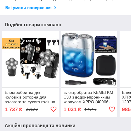
Всі умови повернення
Подібні товари компанії
Електробритва для
Електробритва KEMEI KM-
Епіл
чоловіків роторна для
C30 з водонепроникним
XPR
вологого та сухого гоління
корпусом XPRO (40966-
1207
з плаваючими головками
KM-C30_552)
1 737
1 031
985
₴
₴
2 313 ₴
1 404 ₴
та триммером 5в1 Kemei
6D IPX7 LCD
Акційні пропозиції та новинки