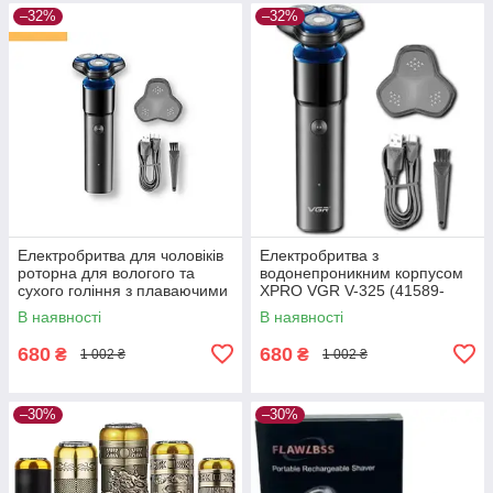
–32%
–32%
Електробритва для чоловіків
Електробритва з
роторна для вологого та
водонепроникним корпусом
сухого гоління з плаваючими
XPRO VGR V-325 (41589-
головками XPRO V-325 чорна
16009_291)
В наявності
В наявності
(41589-16009_299)
680
680
₴
₴
1 002 ₴
1 002 ₴
–30%
–30%