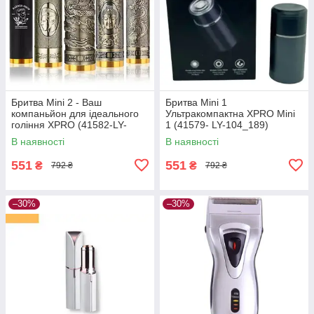
Бритва Mini 2 - Ваш
Бритва Mini 1
компаньйон для ідеального
Ультракомпактна XPRO Mini
гоління XPRO (41582-LY-
1 (41579- LY-104_189)
105_189)
В наявності
В наявності
551
551
₴
₴
792 ₴
792 ₴
–30%
–30%