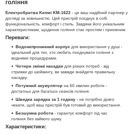
гоління
Електробритва Kemei KM-1622
- це ваш надійний партнер у
догляді за зовнішністю. Цей пристрій поєднує в собі
функціональність, комфорт і стиль. Завдяки його унікальним
характеристикам, щоденне гоління стає простим і приємним.
Переваги:
Водонепроникний корпус
для використання у душі -
ідеальний для тих, хто любить поєднувати гоління з
водними процедурами.
Чотири змінні насадки
для різних потреб - від
стрижки до шейвингу, ви завжди знайдете правильну
насадку.
Потужний акумулятор
на 60 хвилин роботи -
достатньо для багатьох сеансів гоління.
Швидка зарядка за 1 годину
- не потрібно довго
чекати, щоб ваш пристрій був готовий до використання.
Безшумна робота
- гарантує комфорт під час
гоління без зайвого шуму.
Характеристики: