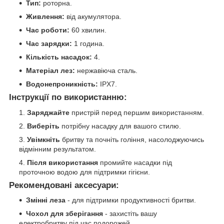
Тип:
роторна.
Живлення:
від акумулятора.
Час роботи:
60 хвилин.
Час зарядки:
1 година.
Кількість насадок:
4.
Матеріал лез:
нержавіюча сталь.
Водонепроникність:
IPX7.
Інструкції по використанню:
Заряджайте
пристрій перед першим використанням.
Виберіть
потрібну насадку для вашого стилю.
Увімкніть
бритву та почніть гоління, насолоджуючись
відмінним результатом.
Після використання
промийте насадки під
проточною водою для підтримки гігієни.
Рекомендовані аксесуари:
Змінні леза
- для підтримки продуктивності бритви.
Чохол для зберігання
- захистіть вашу
електробритву під час подорожей.