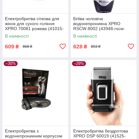
Електробритва сіткова для
Бritва чоловіча
жінок для сухого гоління
водонепроникна XPRO
XPRO 70081 рожева (41015-
RSCW-8002 (43948-rscw-
DSP-70081)
8002_245)
В наявності
В наявності
609
628
₴
₴
868 ₴
893 ₴
–30%
–29%
Електробритва з
Електробритва бездротова
водонепроникним корпусом
XPRO DSP 60019 (41525-