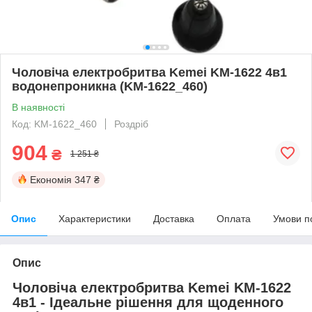
Чоловіча електробритва Kemei KM-1622 4в1
водонепроникна (KM-1622_460)
В наявності
Код: KM-1622_460
Роздріб
904
₴
1 251 ₴
Економія
347 ₴
Опис
Характеристики
Доставка
Оплата
Умови п
Опис
Чоловіча електробритва Kemei KM-1622
4в1 - Ідеальне рішення для щоденного