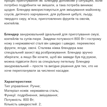
процес приготування їжі. Блендер допоможе у ситуаціях, коли
потрібно подрібнити чи змішати, а така потреба виникає
щодня. Блендер використовується для змішування майонезу,
соусів, дитячого харчування, для рубання цибулі, льоду,
твердого сиру, м'яса, приготовлених фруктів та овочів,
коктейлів.
Блендер
занурювальний ідеальний для приготування смузі,
коктейлів та супів-пюре. Завдяки потужності 800 Вт і гострому
ножу з нержавіючої сталі він швидко і швидко. перемелює
фрукти, ягоди, овочі. Сталева ніжка блендера має
спеціальний захист від розбризкування. Блендер зручно
зберігати, а якщо Ви хочете, щоб він завжди був під рукою,
можна підвісити його за спеціальну петельку. Блендер
занурювальний – просте та вигідне рішення для тих, хто не
хоче переплачувати за численні насадки.
Характеристики
:
Тип управління: Ручне;
Матеріал ножів: нержавіюча сталь;
Функції: подрібнення, змішування;
Потужність: 800 Вт;
Кількість швидкостей: 2;