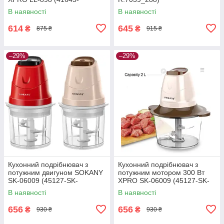
16032_235)
В наявності
В наявності
614
645
₴
₴
875 ₴
915 ₴
–29%
–29%
Кухонний подрібнювач з
Кухонний подрібнювач з
потужним двигуном SOKANY
потужним мотором 300 Вт
SK-06009 (45127-SK-
XPRO SK-06009 (45127-SK-
06009_259)
06009_257)
В наявності
В наявності
656
656
₴
₴
930 ₴
930 ₴