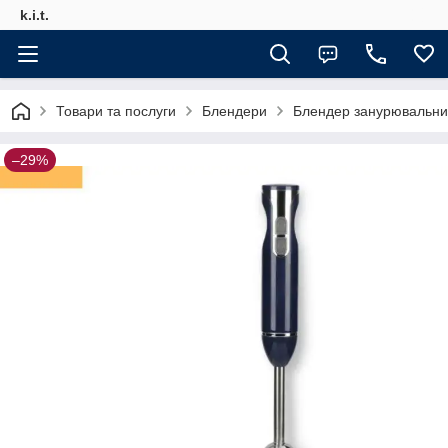
k.i.t.
Товари та послуги
Блендери
Блендер занурювальни
–29%