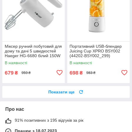
Міксер ручний побутовий для
Портативний USB-блендер
дому та дачі 5 швидкостей
Juicing Cup XPRO BSY002
Haeger HG-6680 білий 150W
(44202-BSY002_299)
(HG-6680_248)
В наявності
В наявності
679
698
₴
₴
959 ₴
983 ₴
Показати ще
Про нас
91% позитивних з 195 відгуків за рік
Працює з 18.07.2023