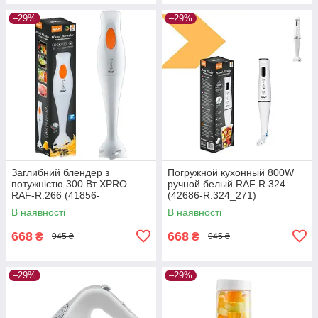
–29%
–29%
Заглибний блендер з
Погружной кухонный 800W
потужністю 300 Вт XPRO
ручной белый RAF R.324
RAF-R.266 (41856-
(42686-R.324_271)
R.266_287)
В наявності
В наявності
668
668
₴
₴
945 ₴
945 ₴
–29%
–29%