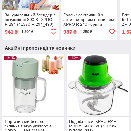
Занурювальний блендер з
Гриль електричний з
Бле
потужністю 800 Вт XPRO
антипригарним покриттям
5в1 
R.294 (41370-R.294_490)
XPRO R 240 чорний
ZP-0
(41063-R 240)
073_
941
987
1 6
₴
₴
1 300 ₴
1 359 ₴
Акційні пропозиції та новинки
–30%
–30%
Портативний блендер-
Подрібнювач XPRO RAF
склянка з акумулятором
R.7039 600W 2L (41048-
XPRO LL-898 (41645-
R.7039_288)