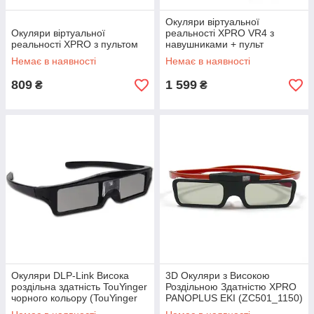
Окуляри віртуальної
Окуляри віртуальної
реальності XPRO VR4 з
реальності XPRO з пультом
навушниками + пульт
(83385366)
Немає в наявності
Немає в наявності
809
1 599
₴
₴
Окуляри DLP-Link Висока
3D Окуляри з Високою
роздільна здатність TouYinger
Роздільною Здатністю XPRO
чорного кольору (TouYinger
PANOPLUS EKI (ZC501_1150)
DLP-Link (black)_759)