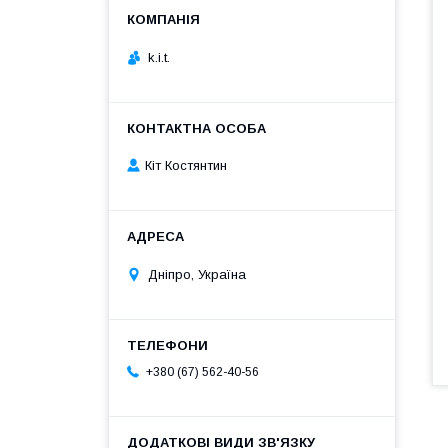
k.i.t.
Кіт Костянтин
Дніпро, Україна
+380 (67) 562-40-56