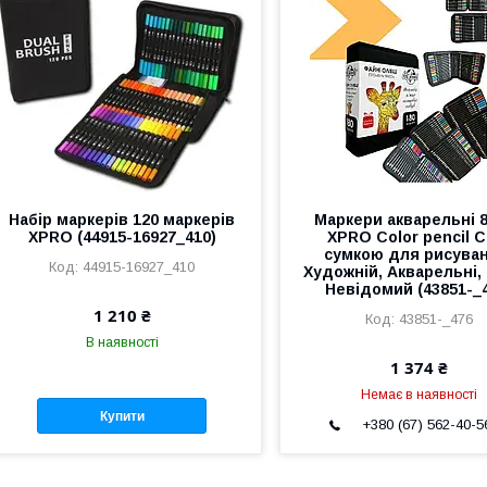
Набір маркерів 120 маркерів
Маркери акварельні 
XPRO (44915-16927_410)
XPRO Color pencil C
сумкою для рисуван
44915-16927_410
Художній, Акварельні, 
Невідомий (43851-_
1 210 ₴
43851-_476
В наявності
1 374 ₴
Немає в наявності
Купити
+380 (67) 562-40-5