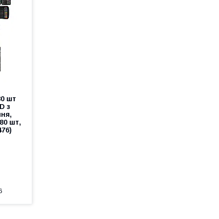
80 шт
D з
ня,
80 шт,
476)
6