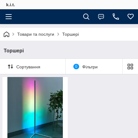
k.i.t.
Товари та послуги
Торшері
Торшері
Сортування
0
Фільтри