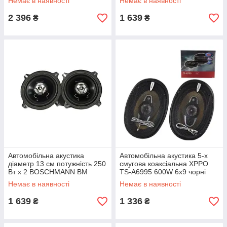
Немає в наявності
Немає в наявності
(XW-934FR_875)
2 396
1 639
₴
₴
Автомобільна акустика
Автомобільна акустика 5-х
діаметр 13 см потужність 250
смугова коаксіальна XPPO
Вт х 2 BOSCHMANN BM
TS-A6995 600W 6х9 чорні
AUDIO XW-532FR чорний
(6995_670)
Немає в наявності
Немає в наявності
1 639
1 336
₴
₴