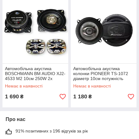
Автомобільна акустика
Автомобільна акустика
BOSCHMANN BM AUDIO XJ2-
колонки PIONEER TS-1072
4533 M2 10см 250W 2х
діаметр 10см потужність
Чорний (XJ2-4533_609)
140Вт х2 чорний (TS-
Немає в наявності
Немає в наявності
A1072S_303)
1 690
1 180
₴
₴
Про нас
91% позитивних з 196 відгуків за рік