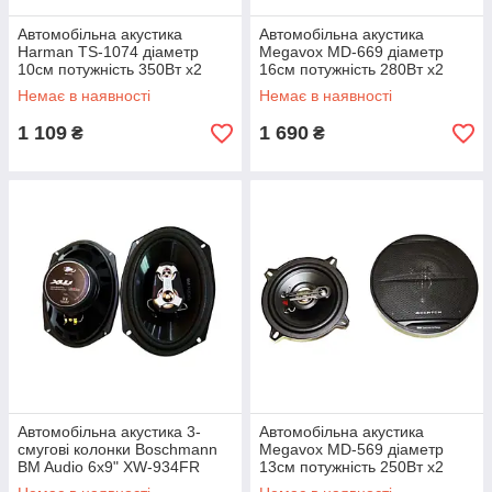
Автомобільна акустика
Автомобільна акустика
Harman TS-1074 діаметр
Megavox MD-669 діаметр
10см потужність 350Вт х2
16см потужність 280Вт х2
чорний (TS-1074_283)
чорний (MD669_607)
Немає в наявності
Немає в наявності
1 109
1 690
₴
₴
Автомобільна акустика 3-
Автомобільна акустика
смугові колонки Boschmann
Megavox MD-569 діаметр
BM Audio 6x9" XW-934FR
13см потужність 250Вт х2
потужність 400Вт чорний
чорний (lp-89822_587)