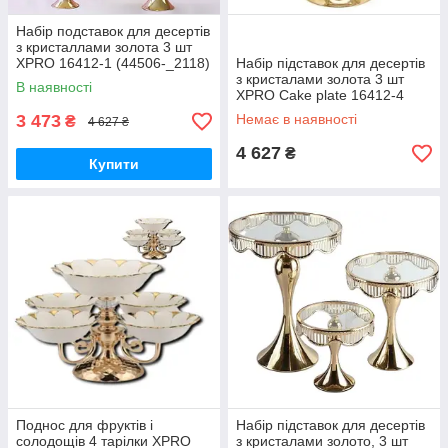
Набір подставок для десертів
з кристаллами золота 3 шт
XPRO 16412-1 (44506-_2118)
Набір підставок для десертів
з кристалами золота 3 шт
В наявності
XPRO Cake plate 16412-4
(44508-_2118)
3 473
Немає в наявності
₴
4 627 ₴
4 627
₴
Купити
Поднос для фруктів і
Набір підставок для десертів
солодощів 4 тарілки XPRO
з кристалами золото, 3 шт