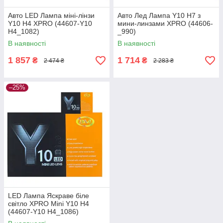
Авто LED Лампа міні-лінзи
Авто Лед Лампа Y10 H7 з
Y10 H4 XPRO (44607-Y10
мини-линзами XPRO (44606-
H4_1082)
_990)
В наявності
В наявності
1 857
1 714
₴
₴
2 474 ₴
2 283 ₴
–25%
LED Лампа Яскраве біле
світло XPRO Mini Y10 H4
(44607-Y10 H4_1086)