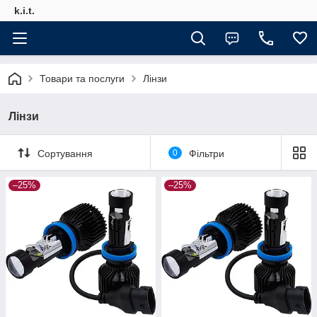
k.i.t.
Товари та послуги
Лінзи
Лінзи
Сортування
0
Фільтри
–25%
–25%