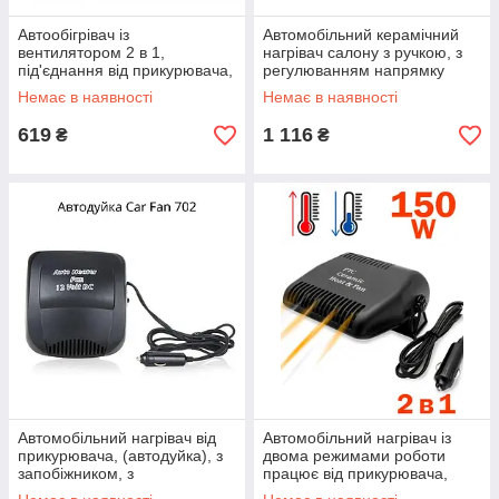
Автообігрівач із
Автомобільний керамічний
вентилятором 2 в 1,
нагрівач салону з ручкою, з
під'єднання від прикурювача,
регулюванням напрямку
компактний, потужністю 150
обдування, захистом від
Немає в наявності
Немає в наявності
Вт. XPRO
перегрівання, потужністю 200
Вт
619
1 116
₴
₴
Автомобільний нагрівач від
Автомобільний нагрівач із
прикурювача, (автодуйка), з
двома режимами роботи
запобіжником, з
працює від прикурювача,
регулюванням напрямку
потужністю 150 Вт. XPRO