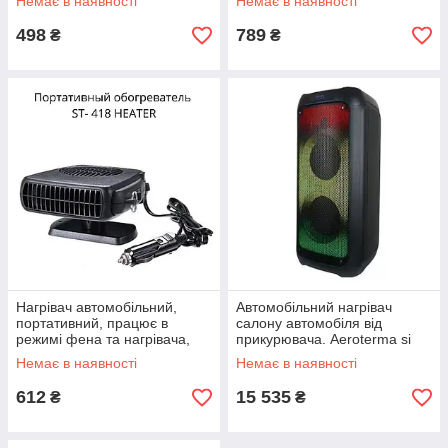
Немає в наявності
Немає в наявності
498
789
₴
₴
Нагрівач автомобільний,
Автомобільний нагрівач
портативний, працює в
салону автомобіля від
режимі фена та нагрівача,
прикурювача. Aeroterma si
мініатюрний і легкий,
Ventilator 12v. Потужністю 200
Немає в наявності
Немає в наявності
Вт.
612
15 535
₴
₴