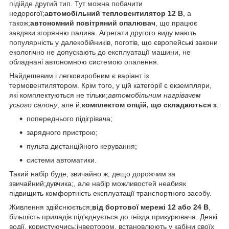
підійде другий тип. Тут можна побачити
недорогої;
автомобільний тепловентилятор 12 В
, а
також;
автономний повітряний опалювач
, що працює
завдяки згорянню палива. Агрегати другого виду мають
популярність у далекобійників, поготів, що європейські закони
екологічно не допускають до експлуатації машини, не
обладнані автономною системою опалення.
Найдешевим і легковиробним є варіант із
термовентилятором. Крім того, у цій категорії є екземпляри,
які комплектуються не тільки;
автомобільним нагрівачем
усього салону
, але й;
комплектом опцій, що складаються з
:
попереднього підігрівача;
зарядного пристрою;
пульта дистанційного керування;
системи автоматики.
Такий набір буде, звичайно ж, дещо дорожчим за
звичайний;дувчика;, але набір можливостей неабияк
підвищить комфортність експлуатації транспортного засобу.
Живлення здійснюється;
від бортової мережі 12 або 24 В
,
більшість приладів під'єднується до гнізда прикурювача. Деякі
водії, користуючись;інвертором, встановлюють у кабіни своїх