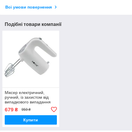
Всі умови повернення
Подібні товари компанії
Міксер електричний,
ручний, із захистом від
випадкового випадання
насадок, потужністю 150
679
₴
959 ₴
Вт. Haeger HG-6680
Купити