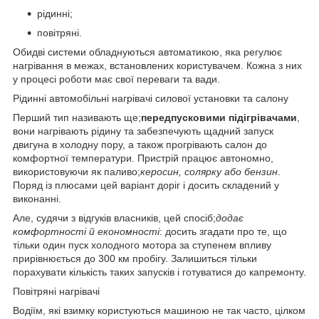
рідинні;
повітряні.
Обидві системи обладнуються автоматикою, яка регулює
нагрівання в межах, встановлених користувачем. Кожна з них
у процесі роботи має свої переваги та вади.
Рідинні автомобільні нагрівачі силової установки та салону
Перший тип називають ще;
передпусковими підігрівачами
,
вони нагрівають рідину та забезпечують щадний запуск
двигуна в холодну пору, а також прогрівають салон до
комфортної температури. Пристрій працює автономно,
використовуючи як паливо;
керосин, солярку або бензин
.
Поряд із плюсами цей варіант доріг і досить складений у
виконанні.
Але, судячи з відгуків власників, цей спосіб;
додає
комфортності й економності
: досить згадати про те, що
тільки один пуск холодного мотора за ступенем впливу
прирівнюється до 300 км пробігу. Залишиться тільки
порахувати кількість таких запусків і готуватися до капремонту.
Повітряні нагрівачі
Водіїм, які взимку користуються машиною не так часто, цілком