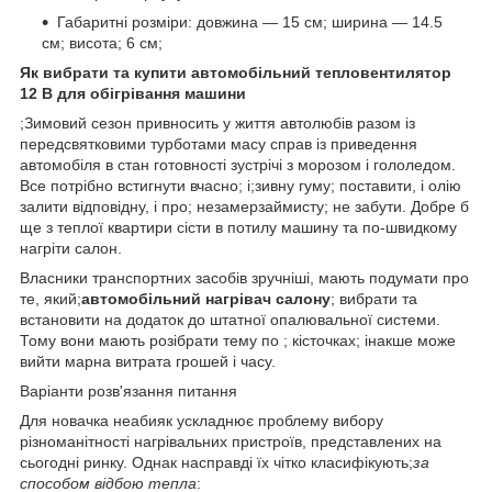
Габаритні розміри: довжина — 15 см; ширина — 14.5
см; висота; 6 см;
Як вибрати та купити автомобільний тепловентилятор
12 В для обігрівання машини
;Зимовий сезон привносить у життя автолюбів разом із
передсвятковими турботами масу справ із приведення
автомобіля в стан готовності зустрічі з морозом і гололедом.
Все потрібно встигнути вчасно; і;зивну гуму; поставити, і олію
залити відповідну, і про; незамерзаймисту; не забути. Добре б
ще з теплої квартири сісти в потилу машину та по-швидкому
нагріти салон.
Власники транспортних засобів зручніші, мають подумати про
те, який;
автомобільний нагрівач салону
; вибрати та
встановити на додаток до штатної опалювальної системи.
Тому вони мають розібрати тему по ; кісточках; інакше може
вийти марна витрата грошей і часу.
Варіанти розв'язання питання
Для новачка неабияк ускладнює проблему вибору
різноманітності нагрівальних пристроїв, представлених на
сьогодні ринку. Однак насправді їх чітко класифікують;
за
способом відбою тепла
: