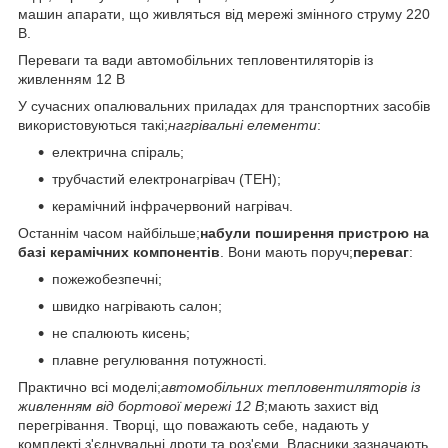
машин апарати, що живляться від мережі змінного струму 220
В.
Переваги та вади автомобільних тепловентиляторів із
живленням 12 В
У сучасних опалювальних приладах для транспортних засобів
використовуються такі;
нагрівальні елементи
:
електрична спіраль;
трубчастий електронагрівач (ТЕН);
керамічний інфрачервоний нагрівач.
Останнім часом найбільше;
набули поширення пристрою на
базі керамічних компонентів
. Вони мають поруч;
переваг
:
пожежобезпечні;
швидко нагрівають салон;
не спалюють кисень;
плавне регулювання потужності.
Практично всі моделі;
автомобільних тепловентиляторів із
живленням від бортової мережі 12 В
;мають захист від
перегрівання. Творці, що поважають себе, надають у
комплекті з'єднувальні дроти та роз'єми. Власники зазначають