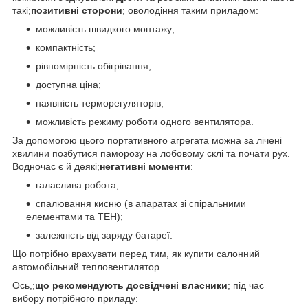
такі;
позитивні сторони
; оволодіння таким приладом:
можливість швидкого монтажу;
компактність;
рівномірність обігрівання;
доступна ціна;
наявність терморегуляторів;
можливість режиму роботи одного вентилятора.
За допомогою цього портативного агрегата можна за лічені
хвилини позбутися паморозу на лобовому склі та почати рух.
Водночас є й деякі;
негативні моменти
:
галаслива робота;
спалювання кисню (в апаратах зі спіральними
елементами та ТЕН);
залежність від заряду батареї.
Що потрібно врахувати перед тим, як купити салонний
автомобільний тепловентилятор
Ось,;
що рекомендують досвідчені власники
; під час
вибору потрібного приладу: