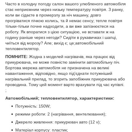
Часто в холодну погоду салон вашого улюбленого автомобіля
стає неприємним через низьку температуру повітря. З ранку,
коли ви сідаєте в промерзлу за ніч машину, довго
прогріватися пічкою колись, та й немає сенсу; тепле повітря
тільки-тільки почне надходити, а ви вже запізнюєтеся на
роботу. Як впоратися з цією ситуацією, не вставати ж на
годину раніше через негоди? Сидіти в рукавичках і шапці,
чиїться від морозу? Але; вихід є; це;автомобільний
тепловентилятор.
ПОМНИТЕ:
Жодна з моделей нагрівачів, яка працює від
прикурювача, не може повністю замінити автомобільну піч.
Бортова мережа автомобіля не призначена на великі
навантаження, відповідно, якщо під'єднати потужніший
нагрівальний прилад, то згорить запобіжник прикурювача або
проводина. Тому цей момент варто врахувати під час купівлі.
;
Автомобільний; тепловентилятор, характеристики:
Потужність: 150W;
режими роботи: 2 (нагрівання, вентелювання);
Джерело живлення: прикурювач авто (12 v);
Матеріал корпусу: пластик;