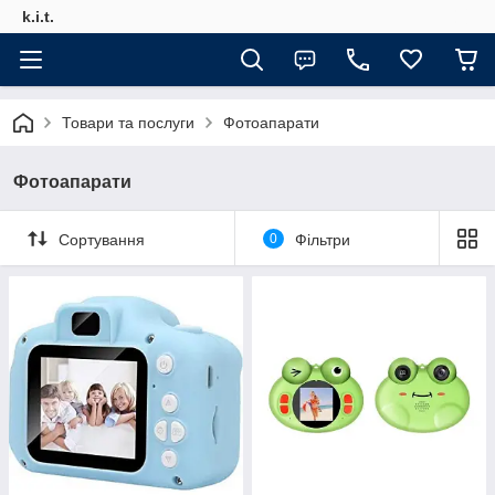
k.i.t.
Товари та послуги
Фотоапарати
Фотоапарати
Сортування
0
Фільтри