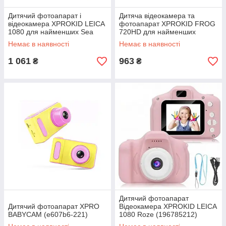
Дитячий фотоапарат і
Дитяча відеокамера та
відеокамера XPROKID LEICA
фотоапарат XPROKID FROG
1080 для найменших Sea
720HD для найменших
(e607b6-221_1)
Немає в наявності
Немає в наявності
1 061
963
₴
₴
Дитячий фотоапарат
Дитячий фотоапарат XPRO
Відеокамера XPROKID LEICA
BABYCAM (e607b6-221)
1080 Roze (196785212)