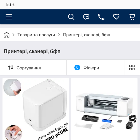
k.i.t.
Товари та послуги
Принтері, сканері, бфп
Принтері, сканері, бфп
Сортування
0
Фільтри