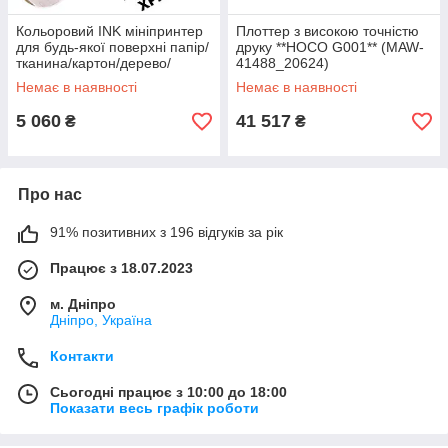
Кольоровий INK мініпринтер
Плоттер з високою точністю
для будь-якої поверхні папір/
друку **HOCO G001** (MAW-
тканина/картон/дерево/
41488_20624)
метал/пластик XPRO PCube з
Немає в наявності
Немає в наявності
5 060
41 517
₴
₴
Про нас
91% позитивних з 196 відгуків за рік
Працює з 18.07.2023
м. Дніпро
Дніпро, Україна
Контакти
Сьогодні працює з 10:00 до 18:00
Показати весь графік роботи