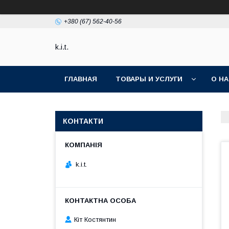
+380 (67) 562-40-56
k.i.t.
ГЛАВНАЯ
ТОВАРЫ И УСЛУГИ
О Н
КОНТАКТИ
k.i.t.
Кіт Костянтин