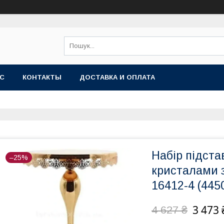
АС
КОНТАКТЫ
ДОСТАВКА И ОПЛАТА
Набір підста
–25%
кристалами з
16412-4 (445
3 473 
4 627 ₴