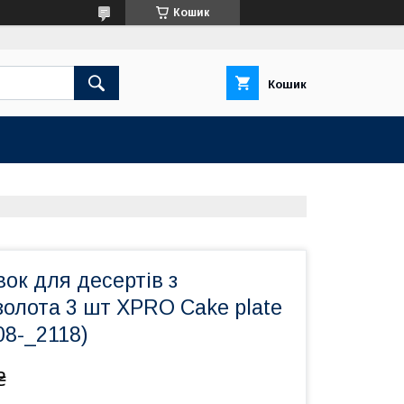
Кошик
Кошик
вок для десертів з
олота 3 шт XPRO Cake plate
08-_2118)
₴