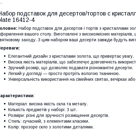
``
Набор подставок для десертов/тортов с кристалл
plate 16412-4
Головне:
Набор подставок для десертов і тортів з кристаллами зо
формлення вашого столу. Виготовлені з високоякісних матеріалів, 
вятковому заходу. З цим набором ваші десерти завжди будуть вигл
Переваги:
Елегантний дизайн з кристалами золота, що привертає увагу.
Висока якість матеріалів, що забезпечує довговічність викорис
Зручний розмір, що дозволяє подавати різноманітні десерти.
Легкий у догляді — просто протріть вологою тканиною.
Універсальність використання на сімейних святах, вечірках або
Характеристики:
Матеріал: висока якість скла та металу.
Кількість предметів у наборі: 3 шт.
Розміри: різні для зручності розміщення десертів.
Стиль: сучасний, з елементами класики.
Колір: прозоре скло з золотими деталями.