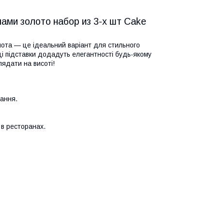
ами золото набор из 3-х шт Cake
лота — це ідеальний варіант для стильного
ці підставки додадуть елегантності будь-якому
ядати на висоті!
тання.
 в ресторанах.