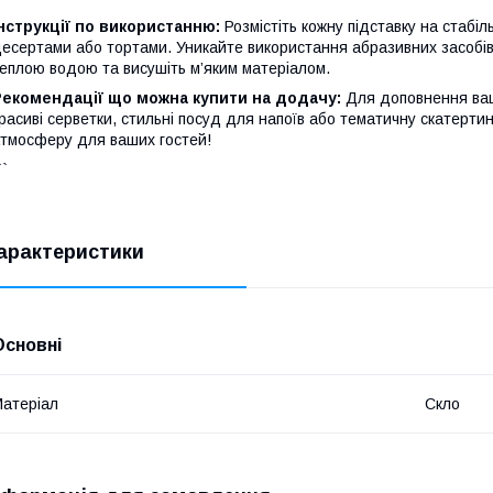
нструкції по використанню:
Розмістіть кожну підставку на стабіл
есертами або тортами. Уникайте використання абразивних засобів
еплою водою та висушіть м’яким матеріалом.
Рекомендації що можна купити на додачу:
Для доповнення ваш
расиві серветки, стильні посуд для напоїв або тематичну скатерт
тмосферу для ваших гостей!
``
арактеристики
Основні
атеріал
Скло