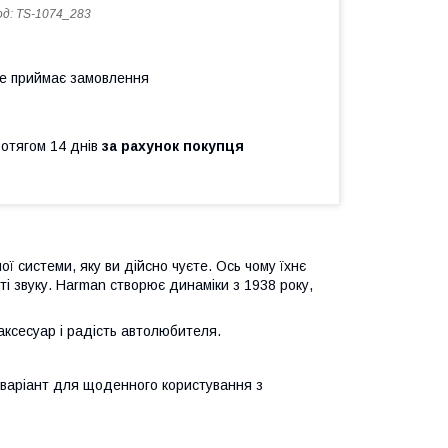
од:
TS-1074_283
не приймає замовлення
ротягом 14 днів
за рахунок покупця
ї системи, яку ви дійсно чуєте. Ось чому їхнє
 звуку. Harman створює динаміки з 1938 року,
аксесуар і радість автолюбителя.
 варіант для щоденного користування з