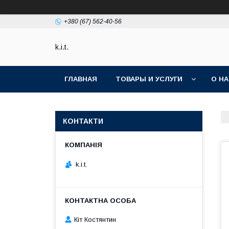
+380 (67) 562-40-56
k.i.t.
ГЛАВНАЯ
ТОВАРЫ И УСЛУГИ
О Н
КОНТАКТИ
k.i.t.
Кіт Костянтин