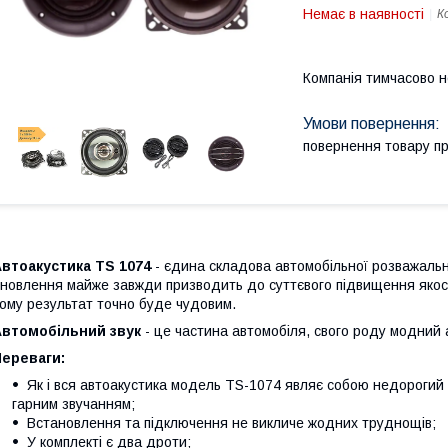
Немає в наявності
К
Компанія тимчасово 
повернення товару п
втоакустика TS 1074
- єдина складова автомобільної розважально
новлення майже завжди призводить до суттєвого підвищення якості
ому результат точно буде чудовим.
Автомобільний звук
- це частина автомобіля, свого роду модний 
Переваги:
Як і вся автоакустика модель TS-1074 являє собою недорогий
гарним звучанням;
Встановлення та підключення не викличе жодних труднощів;
У комплекті є два дроти;