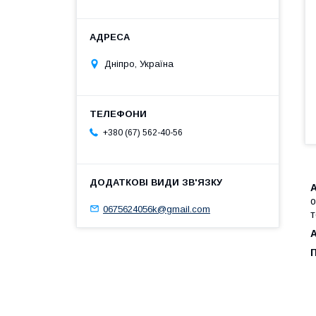
Дніпро, Україна
+380 (67) 562-40-56
А
о
0675624056k@gmail.com
т